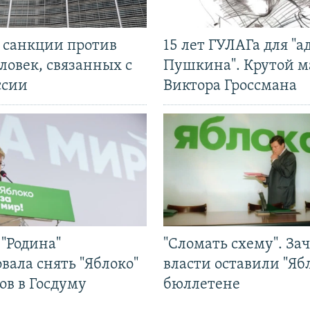
л санкции против
15 лет ГУЛАГа для "а
ловек, связанных с
Пушкина". Крутой 
ссии
Виктора Гроссмана
"Родина"
"Сломать схему". За
вала снять "Яблоко"
власти оставили "Ябл
ов в Госдуму
бюллетене