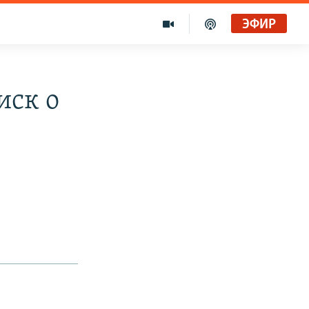
ЭФИР
иск о