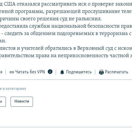
д США отказался рассматривать иск о проверке закон
венной программы, разрешающей прослушивание тел
Причины своего решения суд не разъяснил.
едоставила службам национальной безопасности право
 - следить за общением подозреваемых в терроризма 
ан.
листов и учителей обратились в Верховный суд с иском
авительством права на неприкосновенность частной 
ся
Читать без VPN
Подпишитесь
Распечатать
е в категориях
ы
Новости