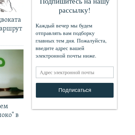
двоката
маршрут
чем
око" в