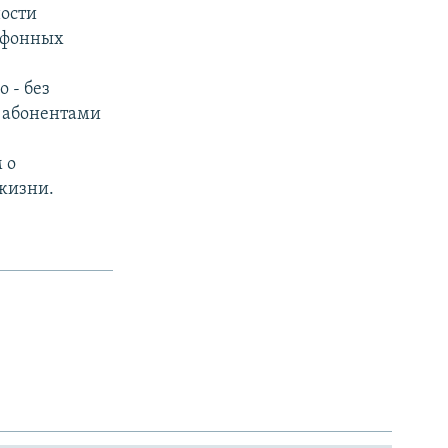
ности
ефонных
 - без
с абонентами
 о
жизни.