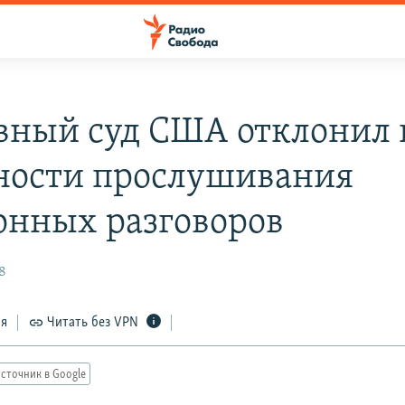
вный суд США отклонил 
ности прослушивания
онных разговоров
8
ся
Читать без VPN
сточник в Google