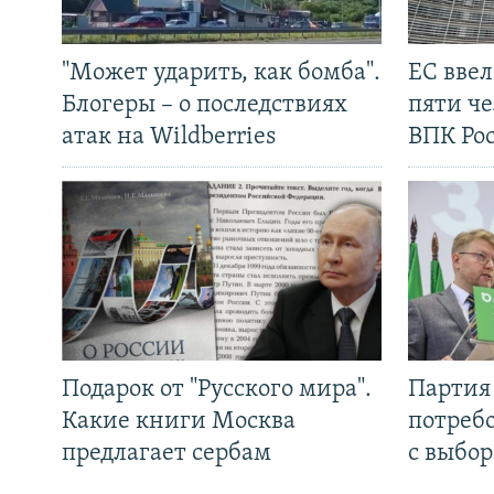
"Может ударить, как бомба".
ЕС вве
Блогеры – о последствиях
пяти че
атак на Wildberries
ВПК Ро
Подарок от "Русского мира".
Партия 
Какие книги Москва
потребо
предлагает сербам
с выбор