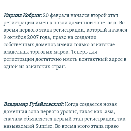
РАСПИСАНИЕ ВЕЩАНИЯ
Кирилл Кобрин:
20 февраля начался второй этап
ПОДПИШИТЕСЬ НА РАССЫЛКУ
регистрации имен в новой доменной зоне .asia. Во
время первого этапа регистрации, который начался
СОЦИАЛЬНЫЕ СЕТИ
9 октября 2007 года, право на создание
собственных доменов имели только азиатские
владельцы торговых марок. Теперь для
регистрации достаточно иметь контактный адрес в
одной из азиатских стран.
Все сайты РСЕ/РС
Владимир Губайловский:
Когда создается новая
доменная зона первого уровня, такая как .asia,
сначала объявляется первый этап регистрации, так
называемый Sunrise. Во время этого этапа право