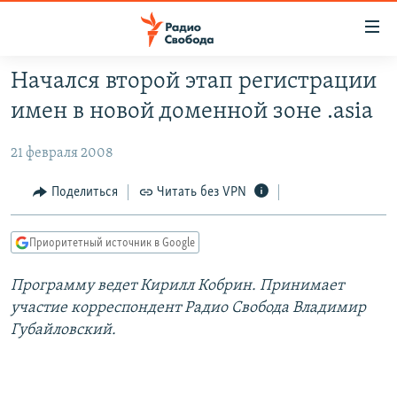
Ссылки
для
упрощенного
Начался второй этап регистрации
ПРОГРАММЫ
доступа
имен в новой доменной зоне .asia
ПОДКАСТЫ
Вернуться
к
21 февраля 2008
АВТОРСКИЕ ПРОЕКТЫ
основному
ЦИТАТЫ СВОБОДЫ
Поделиться
Читать без VPN
содержанию
Вернутся
МНЕНИЯ
к
Приоритетный источник в Google
КУЛЬТУРА
главной
Программу ведет Кирилл Кобрин. Принимает
навигации
IDEL.РЕАЛИИ
участие корреспондент Радио Свобода Владимир
Вернутся
КАВКАЗ.РЕАЛИИ
Губайловский.
к
СЕВЕР.РЕАЛИИ
поиску
СИБИРЬ.РЕАЛИИ