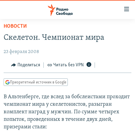
Ссылки
для
упрощенного
НОВОСТИ
ПРОГРАММЫ
доступа
Скелетон. Чемпионат мира
ПОДКАСТЫ
Вернуться
к
23 февраля 2008
АВТОРСКИЕ ПРОЕКТЫ
основному
ЦИТАТЫ СВОБОДЫ
Поделиться
Читать без VPN
содержанию
Вернутся
МНЕНИЯ
к
Приоритетный источник в Google
КУЛЬТУРА
главной
В Альтенберге, где вслед за бобслеистами проходит
навигации
IDEL.РЕАЛИИ
чемпионат мира у скелетонистов, разыгран
Вернутся
КАВКАЗ.РЕАЛИИ
комплект наград у мужчин. По сумме четырех
к
СЕВЕР.РЕАЛИИ
попыток, проведенных в течение двух дней,
поиску
призерами стали:
СИБИРЬ.РЕАЛИИ