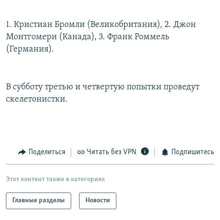
РАСПИСАНИЕ ВЕЩАНИЯ
1. Кристиан Бромли (Великобритания), 2. Джон
ПОДПИШИТЕСЬ НА РАССЫЛКУ
Монтгомери (Канада), 3. Франк Роммель
(Германия).
СОЦИАЛЬНЫЕ СЕТИ
В субботу третью и четвертую попытки проведут
скелетонистки.
Все сайты РСЕ/РС
Поделиться
Читать без VPN
Подпишитесь
Этот контент также в категориях
Главные разделы
Новости