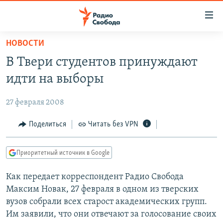
Ссылки
для
упрощенного
НОВОСТИ
ПРОГРАММЫ
доступа
В Твери студентов принуждают
ПОДКАСТЫ
Вернуться
идти на выборы
к
АВТОРСКИЕ ПРОЕКТЫ
основному
27 февраля 2008
ЦИТАТЫ СВОБОДЫ
содержанию
Вернутся
МНЕНИЯ
Поделиться
Читать без VPN
к
КУЛЬТУРА
главной
Приоритетный источник в Google
навигации
IDEL.РЕАЛИИ
Вернутся
Как передает корреспондент Радио Свобода
КАВКАЗ.РЕАЛИИ
к
Максим Новак, 27 февраля в одном из тверских
СЕВЕР.РЕАЛИИ
поиску
вузов собрали всех старост академических групп.
Им заявили, что они отвечают за голосование своих
СИБИРЬ.РЕАЛИИ