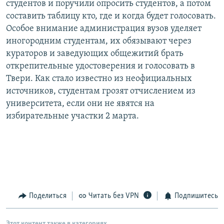
студентов и поручили опросить студентов, а потом
РАСПИСАНИЕ ВЕЩАНИЯ
составить таблицу кто, где и когда будет голосовать.
ПОДПИШИТЕСЬ НА РАССЫЛКУ
Особое внимание администрация вузов уделяет
иногородним студентам, их обязывают через
кураторов и заведующих общежитий брать
СОЦИАЛЬНЫЕ СЕТИ
открепительные удостоверения и голосовать в
Твери. Как стало известно из неофициальных
источников, студентам грозят отчислением из
университета, если они не явятся на
избирательные участки 2 марта.
Все сайты РСЕ/РС
Поделиться
Читать без VPN
Подпишитесь
Этот контент также в категориях