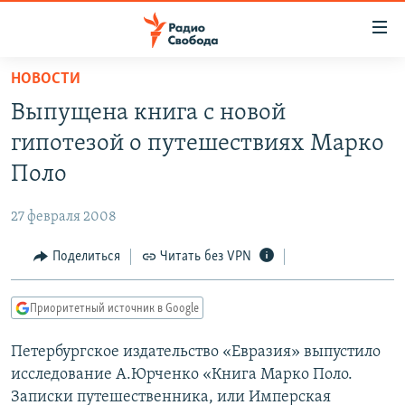
Ссылки
для
упрощенного
НОВОСТИ
ПРОГРАММЫ
доступа
Выпущена книга с новой
ПОДКАСТЫ
Вернуться
гипотезой о путешествиях Марко
к
АВТОРСКИЕ ПРОЕКТЫ
Поло
основному
ЦИТАТЫ СВОБОДЫ
содержанию
27 февраля 2008
Вернутся
МНЕНИЯ
к
Поделиться
Читать без VPN
КУЛЬТУРА
главной
навигации
IDEL.РЕАЛИИ
Приоритетный источник в Google
Вернутся
КАВКАЗ.РЕАЛИИ
к
Петербургское издательство «Евразия» выпустило
СЕВЕР.РЕАЛИИ
поиску
исследование А.Юрченко «Книга Марко Поло.
СИБИРЬ.РЕАЛИИ
Записки путешественника, или Имперская