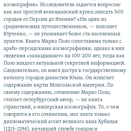
космография». Исследователь задается вопросом:
РАСПИСАНИЕ ВЕЩАНИЯ
как мог простой венецианский купец описать 500
ПОДПИШИТЕСЬ НА РАССЫЛКУ
городов от Персии до Японии? «Ни один из
средневековых путешественников, — поясняет
СОЦИАЛЬНЫЕ СЕТИ
Юрченко, — не упоминает более ста населенных
пунктов. Книга Марко Поло сопоставима только с
арабо-персидскими космографиями, однако в них
сведения «запаздывают» на 100-200 лет, тогда как
Поло владеет актуальной секретной информацией.
Следовательно, он имел доступ к государственному
Все сайты РСЕ/РС
каталогу городов династии Юань. Он излагает
содержание карты Монгольской империи. По
своему содержанию, сочинение Марко Поло,
считает петербургский автор, — не книга
странствий, а имперская космография. То, о чем
говорится в его сочинении, мог знать только
дипломатический агент великого хана Хубилая
(1215-1294), начавший службу гонцом и