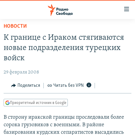
Ссылки
для
упрощенного
НОВОСТИ
ПРОГРАММЫ
доступа
К границе с Ираком стягиваются
ПОДКАСТЫ
Вернуться
новые подразделения турецких
к
АВТОРСКИЕ ПРОЕКТЫ
войск
основному
ЦИТАТЫ СВОБОДЫ
содержанию
29 февраля 2008
Вернутся
МНЕНИЯ
к
Поделиться
Читать без VPN
КУЛЬТУРА
главной
навигации
IDEL.РЕАЛИИ
Приоритетный источник в Google
Вернутся
КАВКАЗ.РЕАЛИИ
к
В сторону иракской границы проследовали более
СЕВЕР.РЕАЛИИ
поиску
сорока грузовиков с военными. В районе
СИБИРЬ.РЕАЛИИ
базирования курдских сепаратистов высадились