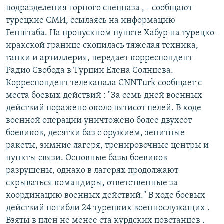
подразделения горного спецназа , - сообщают
РАСПИСАНИЕ ВЕЩАНИЯ
турецкие СМИ, ссылаясь на информацию
ПОДПИШИТЕСЬ НА РАССЫЛКУ
Генштаба. На пропускном пункте Хабур на турецко-
иракской границе скопилась тяжелая техника,
СОЦИАЛЬНЫЕ СЕТИ
танки и артиллерия, передает корреспондент
Радио Свобода в Турции Елена Солнцева.
Корреспондент телеканала CNNTurk сообщает с
места боевых действий : "За семь дней военных
действий поражено около пятисот целей. В ходе
военной операции уничтожено более двухсот
Все сайты РСЕ/РС
боевиков, десятки баз с оружием, зенитные
ракеты, зимние лагеря, тренировочные центры и
пункты связи. Основные базы боевиков
разрушены, однако в лагерях продолжают
скрываться командиры, ответственные за
координацию военных действий." В ходе боевых
действий погибли 24 турецких военнослужащих .
Взяты в плен не менее ста курдских повстанцев .