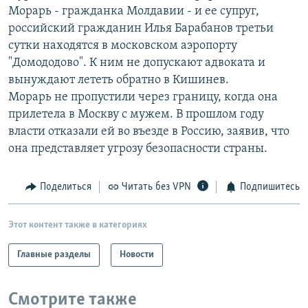
Морарь - гражданка Молдавии - и ее супруг,
РАСПИСАНИЕ ВЕЩАНИЯ
российский гражданин Илья Барабанов третьи
ПОДПИШИТЕСЬ НА РАССЫЛКУ
сутки находятся в московском аэропорту
"Домододово". К ним не допускают адвоката и
СОЦИАЛЬНЫЕ СЕТИ
вынуждают лететь обратно в Кишинев.
Морарь не пропустили через границу, когда она
прилетела в Москву с мужем. В прошлом году
власти отказали ей во въезде в Россию, заявив, что
она представляет угрозу безопасности страны.
Все сайты РСЕ/РС
Поделиться
Читать без VPN
Подпишитесь
Этот контент также в категориях
Главные разделы
Новости
Смотрите также