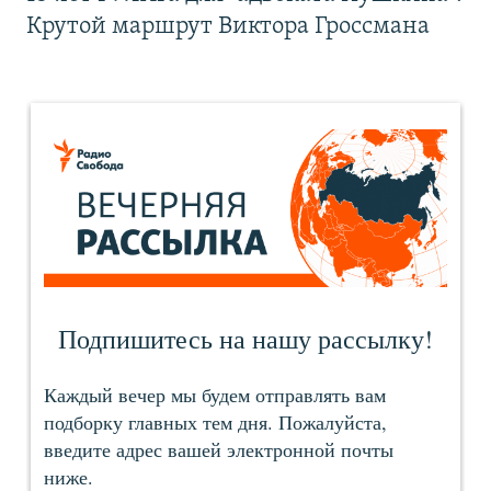
Крутой маршрут Виктора Гроссмана