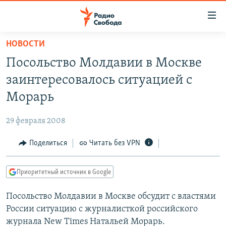
Ссылки
для
упрощенного
НОВОСТИ
ПРОГРАММЫ
доступа
Посольство Молдавии в Москве
ПОДКАСТЫ
Вернуться
заинтересовалось ситуацией с
к
АВТОРСКИЕ ПРОЕКТЫ
Морарь
основному
ЦИТАТЫ СВОБОДЫ
содержанию
29 февраля 2008
Вернутся
МНЕНИЯ
к
Поделиться
Читать без VPN
КУЛЬТУРА
главной
навигации
IDEL.РЕАЛИИ
Приоритетный источник в Google
Вернутся
КАВКАЗ.РЕАЛИИ
к
Посольство Молдавии в Москве обсудит с властями
СЕВЕР.РЕАЛИИ
поиску
России ситуацию с журналисткой российского
СИБИРЬ.РЕАЛИИ
журнала New Times Натальей Морарь.