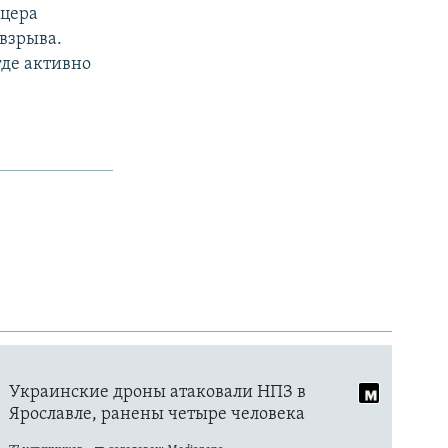
ицера
 взрыва.
где активно