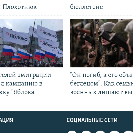
л Плохотнюк
бюллетене
ятелей эмиграции
"Он погиб, а его объ
ил кампанию в
беглецом". Как семь
жку "Яблока"
военных лишают вы
АЦИЯ
СОЦИАЛЬНЫЕ СЕТИ