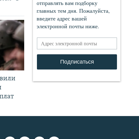
явили
и
плат