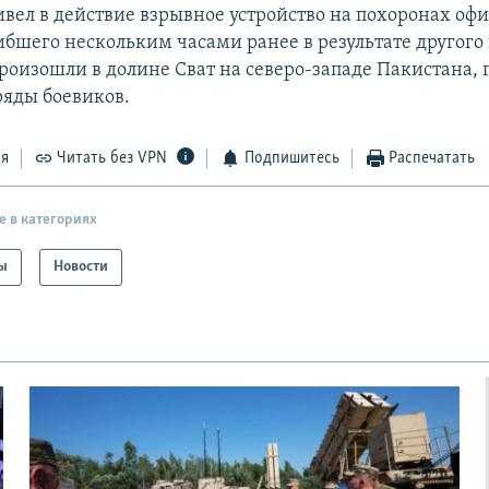
вел в действие взрывное устройство на похоронах оф
ибшего нескольким часами ранее в результате другого
произошли в долине Сват на северо-западе Пакистана, 
ряды боевиков.
ся
Читать без VPN
Подпишитесь
Распечатать
е в категориях
ы
Новости