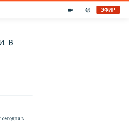
ЭФИР
и в
 сегодня в