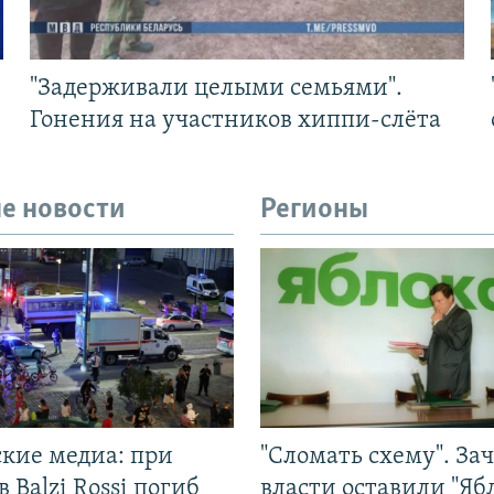
"Задерживали целыми семьями".
Гонения на участников хиппи-слёта
е новости
Регионы
ские медиа: при
"Сломать схему". За
в Balzi Rossi погиб
власти оставили "Ябл