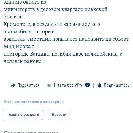
зданию одного из
РАСПИСАНИЕ ВЕЩАНИЯ
министерств в деловом квартале иракской
ПОДПИШИТЕСЬ НА РАССЫЛКУ
столицы.
Кроме того, в результате взрыва другого
автомобиля, который
СОЦИАЛЬНЫЕ СЕТИ
водитель-смертник попытался направить на объект
МВД Ирака в
пригороде Багдада, погибли двое полицейских, 6
человек ранено.
Все сайты РСЕ/РС
Поделиться
Читать без VPN
Подпишитесь
Этот контент также в категориях
Главные разделы
Новости