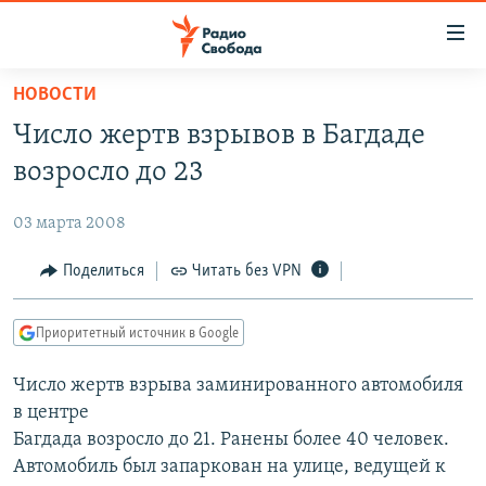
Ссылки
для
упрощенного
НОВОСТИ
ПРОГРАММЫ
доступа
Число жертв взрывов в Багдаде
ПОДКАСТЫ
Вернуться
возросло до 23
к
АВТОРСКИЕ ПРОЕКТЫ
основному
03 марта 2008
ЦИТАТЫ СВОБОДЫ
содержанию
Вернутся
МНЕНИЯ
Поделиться
Читать без VPN
к
КУЛЬТУРА
главной
Приоритетный источник в Google
навигации
IDEL.РЕАЛИИ
Вернутся
Число жертв взрыва заминированного автомобиля
КАВКАЗ.РЕАЛИИ
к
в центре
СЕВЕР.РЕАЛИИ
поиску
Багдада возросло до 21. Ранены более 40 человек.
Автомобиль был запаркован на улице, ведущей к
СИБИРЬ.РЕАЛИИ