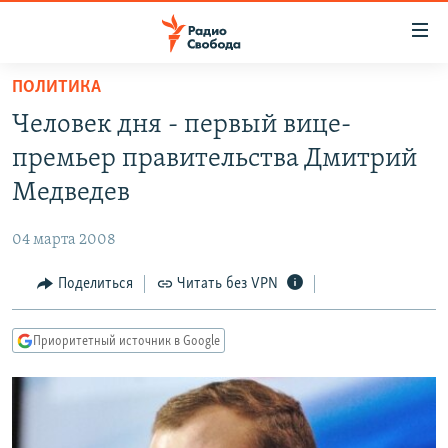
Ссылки
для
упрощенного
ПОЛИТИКА
ПРОГРАММЫ
доступа
Человек дня - первый вице-
ПОДКАСТЫ
Вернуться
премьер правительства Дмитрий
к
АВТОРСКИЕ ПРОЕКТЫ
Медведев
основному
ЦИТАТЫ СВОБОДЫ
содержанию
04 марта 2008
Вернутся
МНЕНИЯ
к
Поделиться
Читать без VPN
КУЛЬТУРА
главной
навигации
IDEL.РЕАЛИИ
Приоритетный источник в Google
Вернутся
КАВКАЗ.РЕАЛИИ
к
СЕВЕР.РЕАЛИИ
поиску
СИБИРЬ.РЕАЛИИ