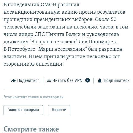
В понедельник ОМОН разогнал
РАСПИСАНИЕ ВЕЩАНИЯ
несанкционированную акцию против результатов
ПОДПИШИТЕСЬ НА РАССЫЛКУ
прошедших президентских выборов. Около 50
человек были задержаны на несколько часов, в том
СОЦИАЛЬНЫЕ СЕТИ
числе лидер СПС Никита Белых и руководитель
движения "За права человека" Лев Пономарев.
В Петербурге "Марш несогласных" был разрешен
властями. В нем приняли участие несколько сот
сторонников оппозиции.
Все сайты РСЕ/РС
Поделиться
Читать без VPN
Подпишитесь
Этот контент также в категориях
Главные разделы
Новости
Смотрите также