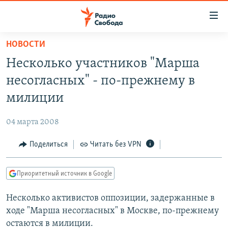
Ссылки
для
упрощенного
НОВОСТИ
ПРОГРАММЫ
доступа
Несколько участников "Марша
ПОДКАСТЫ
Вернуться
несогласных" - по-прежнему в
к
АВТОРСКИЕ ПРОЕКТЫ
милиции
основному
ЦИТАТЫ СВОБОДЫ
содержанию
04 марта 2008
Вернутся
МНЕНИЯ
к
Поделиться
Читать без VPN
КУЛЬТУРА
главной
навигации
IDEL.РЕАЛИИ
Приоритетный источник в Google
Вернутся
КАВКАЗ.РЕАЛИИ
к
Несколько активистов оппозиции, задержанные в
СЕВЕР.РЕАЛИИ
поиску
ходе "Марша несогласных" в Москве, по-прежнему
СИБИРЬ.РЕАЛИИ
остаются в милиции.