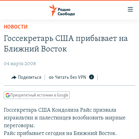
Ссылки
для
упрощенного
НОВОСТИ
ПРОГРАММЫ
доступа
Госсекретарь США прибывает на
ПОДКАСТЫ
Вернуться
Ближний Восток
к
АВТОРСКИЕ ПРОЕКТЫ
основному
04 марта 2008
ЦИТАТЫ СВОБОДЫ
содержанию
Вернутся
МНЕНИЯ
Поделиться
Читать без VPN
к
КУЛЬТУРА
главной
Приоритетный источник в Google
навигации
IDEL.РЕАЛИИ
Вернутся
Госсекретарь США Кондолиза Райс призвала
КАВКАЗ.РЕАЛИИ
к
израильтян и палестинцев возобновить мирные
СЕВЕР.РЕАЛИИ
поиску
переговоры.
Райс прибывает сегодня на Ближний Восток.
СИБИРЬ.РЕАЛИИ