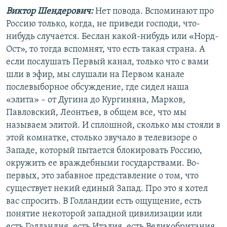
Виктор Шендерович:
Нет повода. Вспоминают про
Россию только, когда, не приведи господи, что-
нибудь случается. Беслан какой-нибудь или «Норд-
Ост», то тогда вспомнят, что есть такая страна. А
если послушать Первый канал, только что с вами
шли в эфир, мы слушали на Первом канале
послевыборное обсуждение, где сидел наша
«элита» – от Дугина до Кургиняна, Марков,
Павловский, Леонтьев, в общем все, что мы
называем элитой. И сплошной, сколько мы стояли в
этой комнатке, столько звучало в телевизоре о
Западе, который пытается блокировать Россию,
окружить ее враждебными государствами. Во-
первых, это забавное представление о том, что
существует некий единый Запад. Про это я хотел
вас спросить. В Голландии есть ощущение, есть
понятие некоторой западной цивилизации или
есть Голландия, есть Италия, есть Великобритания,