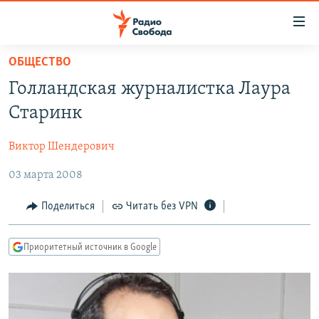
Ссылки
для
упрощенного
ОБЩЕСТВО
ПРОГРАММЫ
доступа
Голландская журналистка Лаура
ПОДКАСТЫ
Вернуться
Старинк
к
АВТОРСКИЕ ПРОЕКТЫ
основному
Виктор Шендерович
ЦИТАТЫ СВОБОДЫ
содержанию
Вернутся
03 марта 2008
МНЕНИЯ
к
КУЛЬТУРА
Поделиться
Читать без VPN
главной
навигации
IDEL.РЕАЛИИ
Вернутся
Приоритетный источник в Google
КАВКАЗ.РЕАЛИИ
к
СЕВЕР.РЕАЛИИ
поиску
СИБИРЬ.РЕАЛИИ