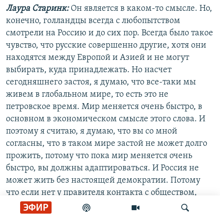
Лаура Старинк:
Он является в каком-то смысле. Но,
конечно, голландцы всегда с любопытством
смотрели на Россию и до сих пор. Всегда было такое
чувство, что русские совершенно другие, хотя они
находятся между Европой и Азией и не могут
выбирать, куда принадлежать. Но насчет
сегодняшнего застоя, я думаю, что все-таки мы
живем в глобальном мире, то есть это не
петровское время. Мир меняется очень быстро, в
основном в экономическом смысле этого слова. И
поэтому я считаю, я думаю, что вы со мной
согласны, что в таком мире застой не может долго
прожить, потому что пока мир меняется очень
быстро, вы должны адаптироваться. И Россия не
может жить без настоящей демократии. Потому
что если нет у правителя контакта с обществом,
если он не допускает критику, он огораживается от
ЭФИР
общества и это плохо кончится.