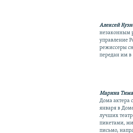
РАСПИСАНИЕ ВЕЩАНИЯ
ПОДПИШИТЕСЬ НА РАССЫЛКУ
Алексей Кузн
незаконным р
управление Р
режиссеры сн
передан им в 
Марина Тима
Дома актера с
января в Дом
лучших театр
пикетами, ми
письмо, нап