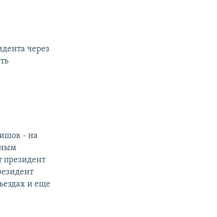
идента через
ить
ишок - на
вным
т президент
резидент
ъездах и еще