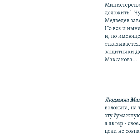
Министерство
доложить". Ч
Медведев заве
Но воз и нын
и, по имеюще
отказывается
защитники До
Максакова...
Людмила Мак
волокита, на 
эту бумажную
а актер - сво
цели не совпа