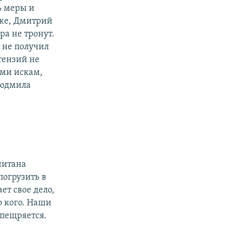
ь меры и
ске, Дмитрий
ра не тронут.
 не получил
тензий не
ими искам,
Людмила
считана
погрузить в
т свое дело,
о кого. Наши
спещряется.