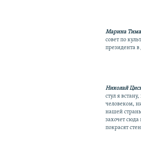
Марина Тима
совет по куль
президента в
Николай Цис
стул я встану
человеком, ни
нашей страны
захочет сюда
покрасят сте