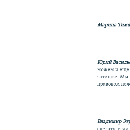
Марина Тима
Юрий Василь
можем и еще 
затишье. Мы 
правовом пол
Владимир Эт
сделать, если