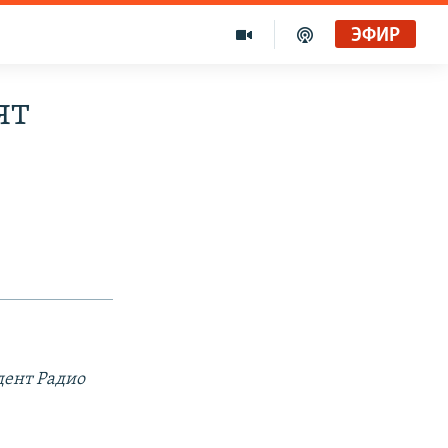
ЭФИР
ят
дент Радио