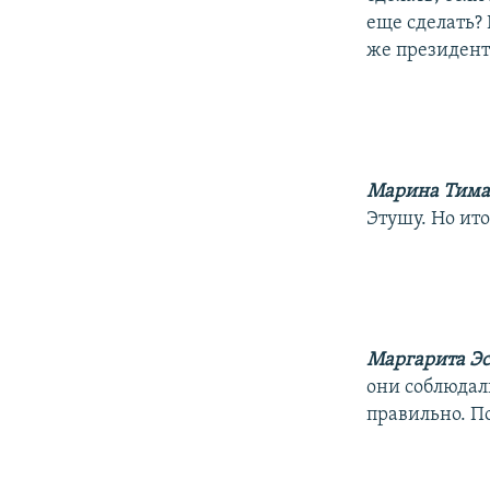
еще сделать? 
же президент
Марина Тима
Этушу. Но ито
Маргарита Э
они соблюдали
правильно. П