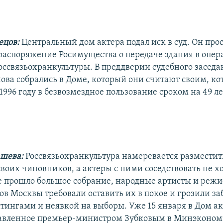
ецов:
Центральный дом актера подал иск в суд. Он про
аспоряжение Росимущества о передаче здания в опер
оссвязьохранкультуры. В преддверии судебного заседа
ова собрались в Доме, который они считают своим, к
1996 году в безвозмездное пользование сроком на 49 ле
шева:
Россвязьохранкультура намеревается разместит
воих чиновников, а актеры с ними соседствовать не хо
е прошло большое собрание, народные артисты и реж
ов Москвы требовали оставить их в покое и грозили за
тингами и неявкой на выборы. Уже 15 января в Дом а
равленное премьер-министром Зубковым в Минэконом