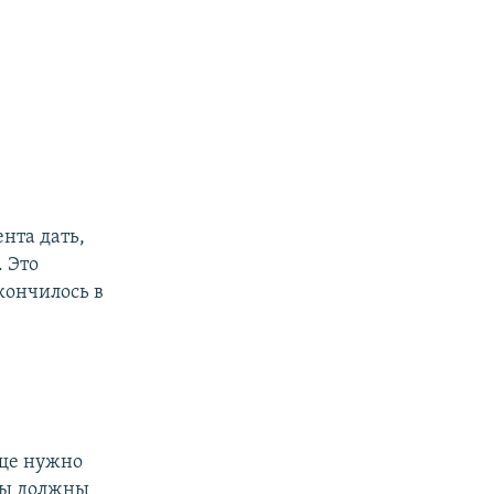
нта дать,
. Это
кончилось в
еще нужно
 мы должны