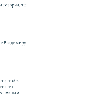
ы говорил, ты
ит Владимиру
 то, чтобы
что это
 основным.