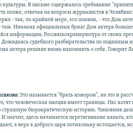
 культуры. В письме содержалось требование "принят
уть позже, отвечая на вопросы журналистов в Челябин
рил - так, по крайней мере, его поняли, - что Дом акте
е там. Никаких официальных бумаг Дом актера больше
йся информации, Россвязьохранкультура от своих пре
. Дожидаясь судебного разбирательства по поданным 
ма актера решили вновь напомнить о себе. Говорит 
сакова:
Это называется "брать измором", на это и рас
то, что человеческая эмоция имеет границы. Нас хотят 
 страшную бюрократическую историю. Чиновник делае
е. И значит, здесь начинается перетягивание каната, кт
дают, а вера в доброго царя потихоньку истощается, и