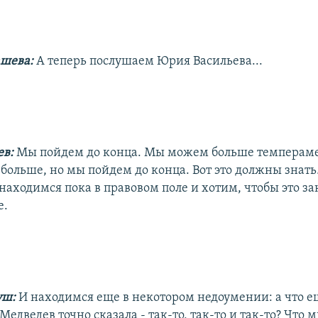
шева:
А теперь послушаем Юрия Васильева...
ев:
Мы пойдем до конца. Мы можем больше темпераме
больше, но мы пойдем до конца. Вот это должны знать
находимся пока в правовом поле и хотим, чтобы это за
е.
уш:
И находимся еще в некотором недоумении: а что 
 Медведев точно сказала - так-то, так-то и так-то? Что