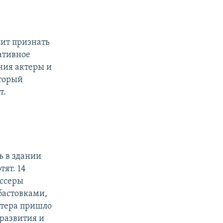
сит признать
ативное
ния актеры и
оторый
т.
ь в здании
тят. 14
иссеры
бастовками,
ктера пришло
развития и