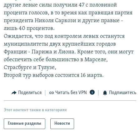
другие левые силы получили 47 с половиной
РАСПИСАНИЕ ВЕЩАНИЯ
процента голосов, в то время как правящая партия
ПОДПИШИТЕСЬ НА РАССЫЛКУ
президента Николя Саркози и другие правые -
лишь 40 процентов.
СОЦИАЛЬНЫЕ СЕТИ
Ожидается, что под контролем левых останутся
муниципалитеты двух крупнейших городов
Франции - Парижа и Лиона. Кроме того, они могут
обеспечить себе большинство в Марселе,
Страсбурге и Тулузе,
Второй тур выборов состоится 16 марта.
Все сайты РСЕ/РС
Поделиться
Читать без VPN
Подпишитесь
Этот контент также в категориях
Главные разделы
Новости