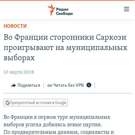
Ссылки
для
упрощенного
НОВОСТИ
ПРОГРАММЫ
доступа
Во Франции сторонники Саркози
ПОДКАСТЫ
Вернуться
проигрывают на муниципальных
к
АВТОРСКИЕ ПРОЕКТЫ
выборах
основному
ЦИТАТЫ СВОБОДЫ
содержанию
10 марта 2008
Вернутся
МНЕНИЯ
к
Поделиться
Читать без VPN
КУЛЬТУРА
главной
навигации
IDEL.РЕАЛИИ
Приоритетный источник в Google
Вернутся
КАВКАЗ.РЕАЛИИ
к
Во Франции в первом туре муниципальных
СЕВЕР.РЕАЛИИ
поиску
выборов успеха добились левые партии.
СИБИРЬ.РЕАЛИИ
По предварительным данным, социалисты и