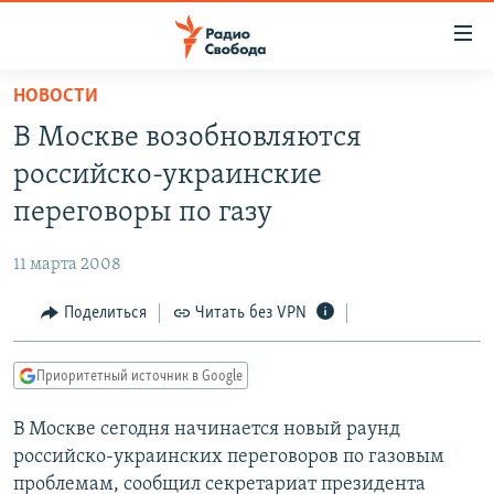
Ссылки
для
упрощенного
НОВОСТИ
ПРОГРАММЫ
доступа
В Москве возобновляются
ПОДКАСТЫ
Вернуться
российско-украинские
к
АВТОРСКИЕ ПРОЕКТЫ
переговоры по газу
основному
ЦИТАТЫ СВОБОДЫ
содержанию
11 марта 2008
Вернутся
МНЕНИЯ
к
Поделиться
Читать без VPN
КУЛЬТУРА
главной
навигации
IDEL.РЕАЛИИ
Приоритетный источник в Google
Вернутся
КАВКАЗ.РЕАЛИИ
к
В Москве сегодня начинается новый раунд
СЕВЕР.РЕАЛИИ
поиску
российско-украинских переговоров по газовым
СИБИРЬ.РЕАЛИИ
проблемам, сообщил секретариат президента