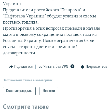
Украины.
РАСПИСАНИЕ ВЕЩАНИЯ
Представители российского "Газпрома" и
ПОДПИШИТЕСЬ НА РАССЫЛКУ
"Нафтогаза Украины" обсудят условия и схемы
поставок топлива.
СОЦИАЛЬНЫЕ СЕТИ
Противоречия в этих вопросах привели в начале
марта к резкому сокращению поставок газа из
России на Украину. Позже ограничения были
сняты - стороны достигли временной
договоренности.
Все сайты РСЕ/РС
Поделиться
Читать без VPN
Подпишитесь
Этот контент также в категориях
Главные разделы
Новости
Смотрите также