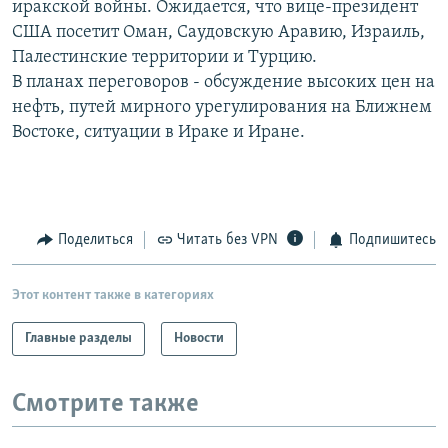
иракской войны. Ожидается, что вице-президент
РАСПИСАНИЕ ВЕЩАНИЯ
США посетит Оман, Саудовскую Аравию, Израиль,
ПОДПИШИТЕСЬ НА РАССЫЛКУ
Палестинские территории и Турцию.
В планах переговоров - обсуждение высоких цен на
нефть, путей мирного урегулирования на Ближнем
СОЦИАЛЬНЫЕ СЕТИ
Востоке, ситуации в Ираке и Иране.
Поделиться
Читать без VPN
Подпишитесь
Все сайты РСЕ/РС
Этот контент также в категориях
Главные разделы
Новости
Смотрите также