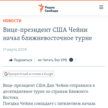
Ссылки
для
упрощенного
НОВОСТИ
ПРОГРАММЫ
доступа
Вице-президент США Чейни
ПОДКАСТЫ
Вернуться
начал ближневосточное турне
к
АВТОРСКИЕ ПРОЕКТЫ
основному
17 марта 2008
ЦИТАТЫ СВОБОДЫ
содержанию
Вернутся
МНЕНИЯ
Поделиться
Читать без VPN
к
КУЛЬТУРА
главной
Приоритетный источник в Google
навигации
IDEL.РЕАЛИИ
Вернутся
Вице-президент США Дик Чейни отправился в
КАВКАЗ.РЕАЛИИ
к
десятидневное турне по странам Ближнего
СЕВЕР.РЕАЛИИ
поиску
Востока.
Поездка Чейни совпадает с пятилетием начала
СИБИРЬ.РЕАЛИИ