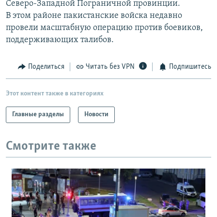
Северо-Западной Пограничной провинции.
РАСПИСАНИЕ ВЕЩАНИЯ
В этом районе пакистанские войска недавно
ПОДПИШИТЕСЬ НА РАССЫЛКУ
провели масштабную операцию против боевиков,
поддерживающих талибов.
СОЦИАЛЬНЫЕ СЕТИ
Поделиться
Читать без VPN
Подпишитесь
Этот контент также в категориях
Главные разделы
Новости
Все сайты РСЕ/РС
Смотрите также