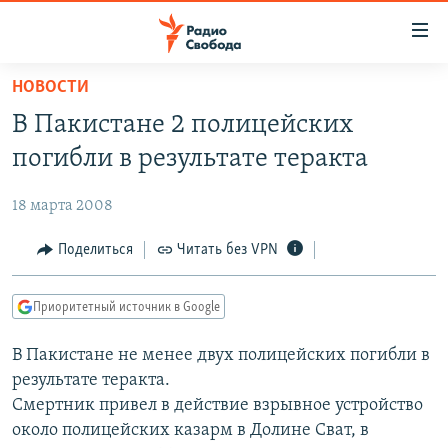
Ссылки
для
упрощенного
НОВОСТИ
ПРОГРАММЫ
доступа
В Пакистане 2 полицейских
ПОДКАСТЫ
Вернуться
погибли в результате теракта
к
АВТОРСКИЕ ПРОЕКТЫ
основному
18 марта 2008
ЦИТАТЫ СВОБОДЫ
содержанию
Вернутся
МНЕНИЯ
Поделиться
Читать без VPN
к
КУЛЬТУРА
главной
Приоритетный источник в Google
навигации
IDEL.РЕАЛИИ
Вернутся
В Пакистане не менее двух полицейских погибли в
КАВКАЗ.РЕАЛИИ
к
результате теракта.
СЕВЕР.РЕАЛИИ
поиску
Смертник привел в действие взрывное устройство
около полицейских казарм в Долине Сват, в
СИБИРЬ.РЕАЛИИ