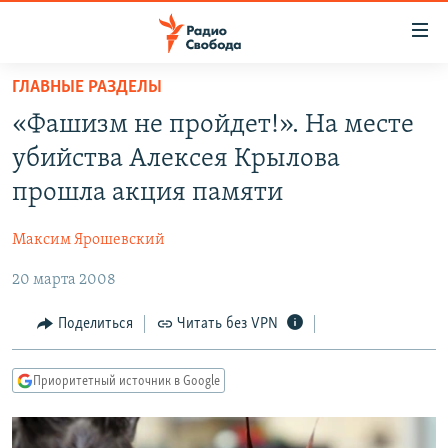
Ссылки
для
упрощенного
ГЛАВНЫЕ РАЗДЕЛЫ
ПРОГРАММЫ
доступа
«Фашизм не пройдет!». На месте
ПОДКАСТЫ
Вернуться
убийства Алексея Крылова
к
АВТОРСКИЕ ПРОЕКТЫ
прошла акция памяти
основному
ЦИТАТЫ СВОБОДЫ
содержанию
Максим Ярошевский
Вернутся
МНЕНИЯ
к
20 марта 2008
КУЛЬТУРА
главной
навигации
IDEL.РЕАЛИИ
Поделиться
Читать без VPN
Вернутся
КАВКАЗ.РЕАЛИИ
к
Приоритетный источник в Google
СЕВЕР.РЕАЛИИ
поиску
СИБИРЬ.РЕАЛИИ