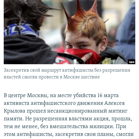
РАСПИСАНИЕ ВЕЩАНИЯ
ПОДПИШИТЕСЬ НА РАССЫЛКУ
СОЦИАЛЬНЫЕ СЕТИ
Засекретив свой маршрут антифашисты без разрешения
Все сайты РСЕ/РС
властей смогли провести в Москве шествие
В центре Москвы, на месте убийства 16 марта
активиста антифашистского движения Алексея
Крылова прошел несанкционированный митинг
памяти. Не разрешенная властями акция, прошла,
тем не менее, без вмешательства милиции. При
этом антифашисты, засекретив свои планы, смогли