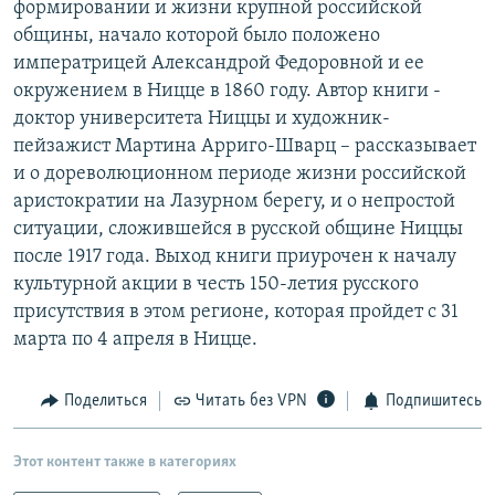
формировании и жизни крупной российской
РАСПИСАНИЕ ВЕЩАНИЯ
общины, начало которой было положено
ПОДПИШИТЕСЬ НА РАССЫЛКУ
императрицей Александрой Федоровной и ее
окружением в Ницце в 1860 году. Автор книги -
доктор университета Ниццы и художник-
СОЦИАЛЬНЫЕ СЕТИ
пейзажист Мартина Арриго-Шварц – рассказывает
и о дореволюционном периоде жизни российской
аристократии на Лазурном берегу, и о непростой
ситуации, сложившейся в русской общине Ниццы
после 1917 года. Выход книги приурочен к началу
Все сайты РСЕ/РС
культурной акции в честь 150-летия русского
присутствия в этом регионе, которая пройдет с 31
марта по 4 апреля в Ницце.
Поделиться
Читать без VPN
Подпишитесь
Этот контент также в категориях