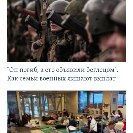
"Он погиб, а его объявили беглецом".
Как семьи военных лишают выплат