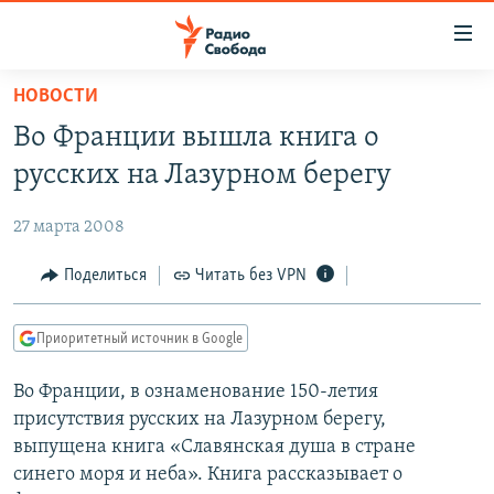
Ссылки
для
упрощенного
НОВОСТИ
ПРОГРАММЫ
доступа
Во Франции вышла книга о
ПОДКАСТЫ
Вернуться
русских на Лазурном берегу
к
АВТОРСКИЕ ПРОЕКТЫ
основному
27 марта 2008
ЦИТАТЫ СВОБОДЫ
содержанию
Вернутся
МНЕНИЯ
Поделиться
Читать без VPN
к
КУЛЬТУРА
главной
Приоритетный источник в Google
навигации
IDEL.РЕАЛИИ
Вернутся
Во Франции, в ознаменование 150-летия
КАВКАЗ.РЕАЛИИ
к
присутствия русских на Лазурном берегу,
СЕВЕР.РЕАЛИИ
поиску
выпущена книга «Славянская душа в стране
синего моря и неба». Книга рассказывает о
СИБИРЬ.РЕАЛИИ