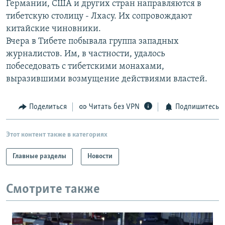
Германии, США и других стран направляются в
РАСПИСАНИЕ ВЕЩАНИЯ
тибетскую столицу - Лхасу. Их сопровождают
ПОДПИШИТЕСЬ НА РАССЫЛКУ
китайские чиновники.
Вчера в Тибете побывала группа западных
журналистов. Им, в частности, удалось
СОЦИАЛЬНЫЕ СЕТИ
побеседовать с тибетскими монахами,
выразившими возмущение действиями властей.
Поделиться
Читать без VPN
Подпишитесь
Все сайты РСЕ/РС
Этот контент также в категориях
Главные разделы
Новости
Смотрите также