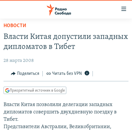
Ссылки
для
упрощенного
НОВОСТИ
ПРОГРАММЫ
доступа
Власти Китая допустили западных
ПОДКАСТЫ
Вернуться
дипломатов в Тибет
к
АВТОРСКИЕ ПРОЕКТЫ
основному
28 марта 2008
ЦИТАТЫ СВОБОДЫ
содержанию
Вернутся
МНЕНИЯ
Поделиться
Читать без VPN
к
КУЛЬТУРА
главной
Приоритетный источник в Google
навигации
IDEL.РЕАЛИИ
Вернутся
Власти Китая позволили делегации западных
КАВКАЗ.РЕАЛИИ
к
дипломатов совершить двухдневную поездку в
СЕВЕР.РЕАЛИИ
поиску
Тибет.
Представители Австралии, Великобритании,
СИБИРЬ.РЕАЛИИ