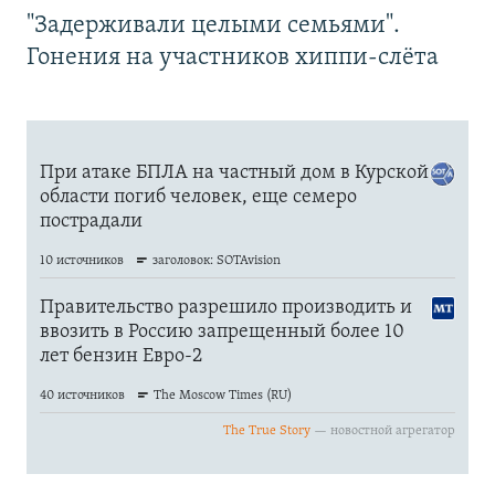
"Задерживали целыми семьями".
Гонения на участников хиппи-слёта