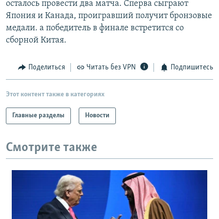
осталось провести два матча. Сперва сыграют
РАСПИСАНИЕ ВЕЩАНИЯ
Япония и Канада, проигравший получит бронзовые
ПОДПИШИТЕСЬ НА РАССЫЛКУ
медали. а победитель в финале встретится со
сборной Китая.
СОЦИАЛЬНЫЕ СЕТИ
Поделиться
Читать без VPN
Подпишитесь
Этот контент также в категориях
Главные разделы
Новости
Все сайты РСЕ/РС
Смотрите также