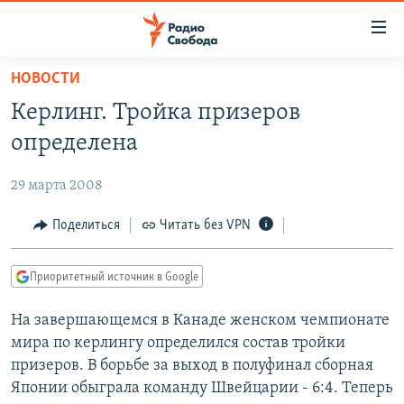
Ссылки
для
упрощенного
НОВОСТИ
ПРОГРАММЫ
доступа
Керлинг. Тройка призеров
ПОДКАСТЫ
Вернуться
определена
к
АВТОРСКИЕ ПРОЕКТЫ
основному
29 марта 2008
ЦИТАТЫ СВОБОДЫ
содержанию
Вернутся
МНЕНИЯ
Поделиться
Читать без VPN
к
КУЛЬТУРА
главной
Приоритетный источник в Google
навигации
IDEL.РЕАЛИИ
Вернутся
На завершающемся в Канаде женском чемпионате
КАВКАЗ.РЕАЛИИ
к
мира по керлингу определился состав тройки
СЕВЕР.РЕАЛИИ
поиску
призеров. В борьбе за выход в полуфинал сборная
Японии обыграла команду Швейцарии - 6:4. Теперь
СИБИРЬ.РЕАЛИИ