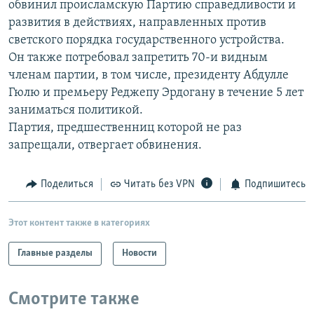
обвинил происламскую Партию справедливости и
РАСПИСАНИЕ ВЕЩАНИЯ
развития в действиях, направленных против
ПОДПИШИТЕСЬ НА РАССЫЛКУ
светского порядка государственного устройства.
Он также потребовал запретить 70-и видным
членам партии, в том числе, президенту Абдулле
СОЦИАЛЬНЫЕ СЕТИ
Гюлю и премьеру Реджепу Эрдогану в течение 5 лет
заниматься политикой.
Партия, предшественниц которой не раз
запрещали, отвергает обвинения.
Все сайты РСЕ/РС
Поделиться
Читать без VPN
Подпишитесь
Этот контент также в категориях
Главные разделы
Новости
Смотрите также