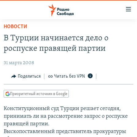
Ссылки
для
упрощенного
НОВОСТИ
ПРОГРАММЫ
доступа
В Турции начинается дело о
ПОДКАСТЫ
Вернуться
роспуске правящей партии
к
АВТОРСКИЕ ПРОЕКТЫ
основному
31 марта 2008
ЦИТАТЫ СВОБОДЫ
содержанию
Вернутся
МНЕНИЯ
Поделиться
Читать без VPN
к
КУЛЬТУРА
главной
Приоритетный источник в Google
навигации
IDEL.РЕАЛИИ
Вернутся
Конституционный суд Турции решает сегодня,
КАВКАЗ.РЕАЛИИ
к
принимать ли на рассмотрение запрос о роспуске
СЕВЕР.РЕАЛИИ
поиску
правящей партии.
Выскопоставленный представитель прокуратуры
СИБИРЬ.РЕАЛИИ