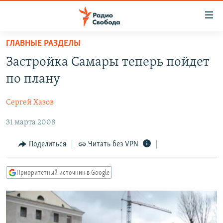
Ссылки
для
упрощенного
ГЛАВНЫЕ РАЗДЕЛЫ
ПРОГРАММЫ
доступа
Застройка Самары теперь пойдет
ПОДКАСТЫ
Вернуться
по плану
к
АВТОРСКИЕ ПРОЕКТЫ
основному
Сергей Хазов
ЦИТАТЫ СВОБОДЫ
содержанию
Вернутся
31 марта 2008
МНЕНИЯ
к
КУЛЬТУРА
Поделиться
Читать без VPN
главной
навигации
IDEL.РЕАЛИИ
Вернутся
Приоритетный источник в Google
КАВКАЗ.РЕАЛИИ
к
СЕВЕР.РЕАЛИИ
поиску
СИБИРЬ.РЕАЛИИ