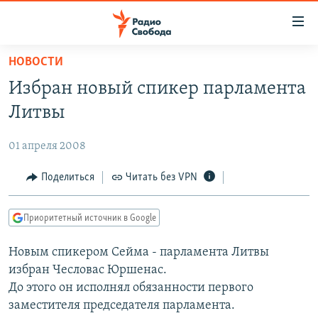
Ссылки
для
упрощенного
НОВОСТИ
ПРОГРАММЫ
доступа
Избран новый спикер парламента
ПОДКАСТЫ
Вернуться
Литвы
к
АВТОРСКИЕ ПРОЕКТЫ
основному
01 апреля 2008
ЦИТАТЫ СВОБОДЫ
содержанию
Вернутся
МНЕНИЯ
Поделиться
Читать без VPN
к
КУЛЬТУРА
главной
Приоритетный источник в Google
навигации
IDEL.РЕАЛИИ
Вернутся
Новым спикером Сейма - парламента Литвы
КАВКАЗ.РЕАЛИИ
к
избран Чесловас Юршенас.
СЕВЕР.РЕАЛИИ
поиску
До этого он исполнял обязанности первого
заместителя председателя парламента.
СИБИРЬ.РЕАЛИИ