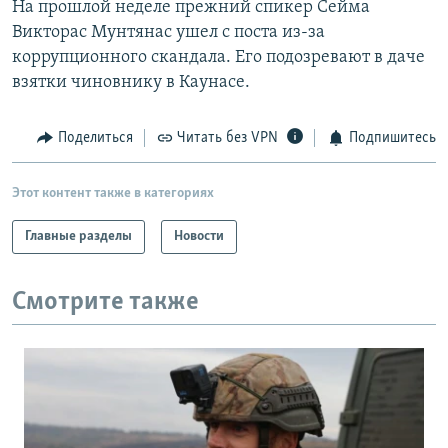
На прошлой неделе прежний спикер Сейма
РАСПИСАНИЕ ВЕЩАНИЯ
Викторас Мунтянас ушел с поста из-за
ПОДПИШИТЕСЬ НА РАССЫЛКУ
коррупционного скандала. Его подозревают в даче
взятки чиновнику в Каунасе.
СОЦИАЛЬНЫЕ СЕТИ
Поделиться
Читать без VPN
Подпишитесь
Этот контент также в категориях
Главные разделы
Новости
Все сайты РСЕ/РС
Смотрите также