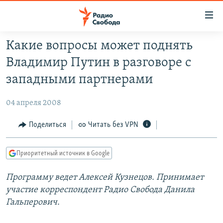
Ссылки
для
упрощенного
Какие вопросы может поднять
ПРОГРАММЫ
доступа
Владимир Путин в разговоре с
ПОДКАСТЫ
Вернуться
западными партнерами
к
АВТОРСКИЕ ПРОЕКТЫ
основному
04 апреля 2008
ЦИТАТЫ СВОБОДЫ
содержанию
Вернутся
МНЕНИЯ
Поделиться
Читать без VPN
к
КУЛЬТУРА
главной
Приоритетный источник в Google
навигации
IDEL.РЕАЛИИ
Вернутся
Программу ведет Алексей Кузнецов. Принимает
КАВКАЗ.РЕАЛИИ
к
участие корреспондент Радио Свобода Данила
СЕВЕР.РЕАЛИИ
поиску
Гальперович.
СИБИРЬ.РЕАЛИИ