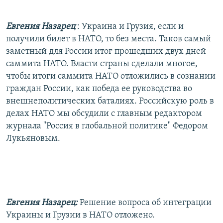
РАСПИСАНИЕ ВЕЩАНИЯ
Евгения Назарец
: Украина и Грузия, если и
ПОДПИШИТЕСЬ НА РАССЫЛКУ
получили билет в НАТО, то без места. Таков самый
заметный для России итог прошедших двух дней
СОЦИАЛЬНЫЕ СЕТИ
саммита НАТО. Власти страны сделали многое,
чтобы итоги саммита НАТО отложились в сознании
граждан России, как победа ее руководства во
внешнеполитических баталиях. Российскую роль в
делах НАТО мы обсудили с главным редактором
Все сайты РСЕ/РС
журнала "Россия в глобальной политике" Федором
Лукьяновым.
Евгения Назарец:
Решение вопроса об интеграции
Украины и Грузии в НАТО отложено.