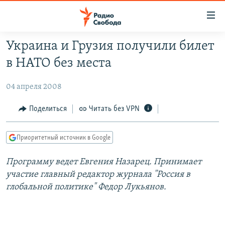
Ссылки
для
упрощенного
Украина и Грузия получили билет
ПРОГРАММЫ
доступа
в НАТО без места
ПОДКАСТЫ
Вернуться
к
04 апреля 2008
АВТОРСКИЕ ПРОЕКТЫ
основному
ЦИТАТЫ СВОБОДЫ
Поделиться
Читать без VPN
содержанию
Вернутся
МНЕНИЯ
к
Приоритетный источник в Google
КУЛЬТУРА
главной
Программу ведет
Евгения Назарец. Принимает
навигации
IDEL.РЕАЛИИ
участие
главный редактор журнала "Россия в
Вернутся
КАВКАЗ.РЕАЛИИ
глобальной политике" Федор Лукьянов.
к
СЕВЕР.РЕАЛИИ
поиску
СИБИРЬ.РЕАЛИИ