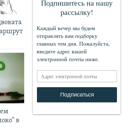
двоката
маршрут
чем
око" в