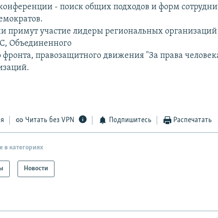
 конференции - поиск общих подходов и форм сотрудни
емократов.
и примут участие лидеры региональных организаций
ПС, Объединенного
 фронта, правозащитного движения "За права человек
изаций.
ся
Читать без VPN
Подпишитесь
Распечатать
е в категориях
ы
Новости