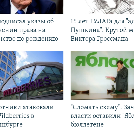
подписал указы об
15 лет ГУЛАГа для "а
чении права на
Пушкина". Крутой 
нство по рождению
Виктора Гроссмана
отники атаковали
"Сломать схему". За
ildberries в
власти оставили "Ябл
инбурге
бюллетене