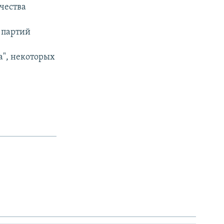
чества
 партий
а", некоторых