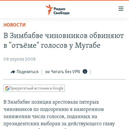
Ссылки
для
упрощенного
НОВОСТИ
ПРОГРАММЫ
доступа
В Зимбабве чиновников обвиняют
ПОДКАСТЫ
Вернуться
в "отъёме" голосов у Мугабе
к
АВТОРСКИЕ ПРОЕКТЫ
основному
08 апреля 2008
ЦИТАТЫ СВОБОДЫ
содержанию
Вернутся
МНЕНИЯ
Поделиться
Читать без VPN
к
КУЛЬТУРА
главной
Приоритетный источник в Google
навигации
IDEL.РЕАЛИИ
Вернутся
В Зимбабве полиция арестовала пятерых
КАВКАЗ.РЕАЛИИ
к
чиновников по подозрению в намеренном
СЕВЕР.РЕАЛИИ
поиску
занижении числа голосов, поданных на
президентских выборах за действующего главу
СИБИРЬ.РЕАЛИИ