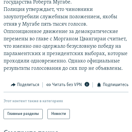
государства Роберта Мугабе.
РАСПИСАНИЕ ВЕЩАНИЯ
Полиция утверждает, что чиновники
ПОДПИШИТЕСЬ НА РАССЫЛКУ
злоупотребили служебным положением, якобы
отняв у Мугабе пять тысяч голосов.
Оппозиционное движение за демократические
СОЦИАЛЬНЫЕ СЕТИ
перемены во главе с Морганом Цвангираи считает,
что именно оно одержало безусловную победу на
парламентских и президентских выборах, которые
проходили одновременно. Однако официальные
результаты голосования до сих пор не объявлены.
Все сайты РСЕ/РС
Поделиться
Читать без VPN
Подпишитесь
Этот контент также в категориях
Главные разделы
Новости