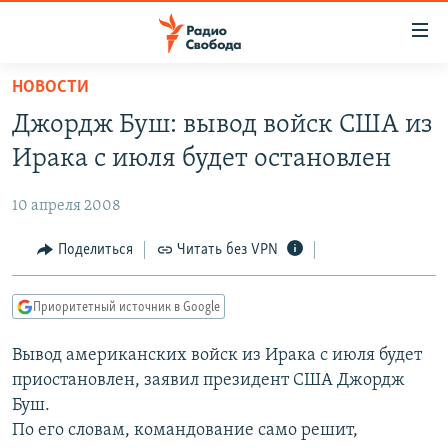
Ссылки
для
упрощенного
НОВОСТИ
ПРОГРАММЫ
доступа
Джордж Буш: вывод войск США из
ПОДКАСТЫ
Вернуться
Ирака с июля будет остановлен
к
АВТОРСКИЕ ПРОЕКТЫ
основному
10 апреля 2008
ЦИТАТЫ СВОБОДЫ
содержанию
Вернутся
МНЕНИЯ
Поделиться
Читать без VPN
к
КУЛЬТУРА
главной
Приоритетный источник в Google
навигации
IDEL.РЕАЛИИ
Вернутся
Вывод американских войск из Ирака с июля будет
КАВКАЗ.РЕАЛИИ
к
приостановлен, заявил президент США Джордж
СЕВЕР.РЕАЛИИ
поиску
Буш.
По его словам, командование само решит,
СИБИРЬ.РЕАЛИИ