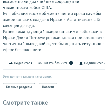
возможно ли дальнейшее сокращение
РАСПИСАНИЕ ВЕЩАНИЯ
численности войск США.
ПОДПИШИТЕСЬ НА РАССЫЛКУ
Буш объявил также об уменьшении срока службы
американских солдат в Ираке и Афганистане с 15
месяцев до года.
СОЦИАЛЬНЫЕ СЕТИ
Ранее командующий американскими войсками в
Ираке Дэвид Петреус рекомендовал приостановить
частичный вывод войск, чтобы оценить ситуацию в
сфере безопасности.
Все сайты РСЕ/РС
Поделиться
Читать без VPN
Подпишитесь
Этот контент также в категориях
Главные разделы
Новости
Смотрите также