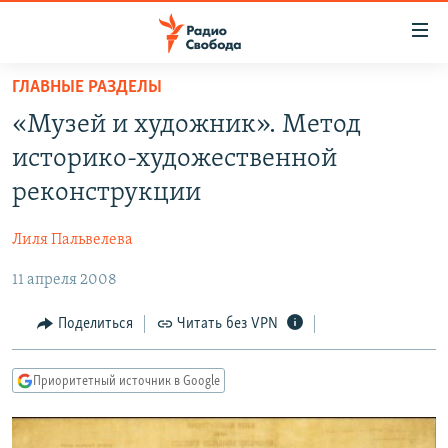
Ссылки
для
упрощенного
ГЛАВНЫЕ РАЗДЕЛЫ
ПРОГРАММЫ
доступа
«Музей и художник». Метод
ПОДКАСТЫ
Вернуться
историко-художественной
к
АВТОРСКИЕ ПРОЕКТЫ
реконструкции
основному
ЦИТАТЫ СВОБОДЫ
содержанию
Лиля Пальвелева
Вернутся
МНЕНИЯ
к
11 апреля 2008
КУЛЬТУРА
главной
навигации
IDEL.РЕАЛИИ
Поделиться
Читать без VPN
Вернутся
КАВКАЗ.РЕАЛИИ
к
Приоритетный источник в Google
СЕВЕР.РЕАЛИИ
поиску
СИБИРЬ.РЕАЛИИ