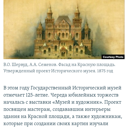
РАСПИСАНИЕ ВЕЩАНИЯ
ПОДПИШИТЕСЬ НА РАССЫЛКУ
СОЦИАЛЬНЫЕ СЕТИ
В.О. Шервуд, А.А. Семенов. Фасад на Красную площадь.
Все сайты РСЕ/РС
Утвержденный проект Исторического музея. 1875 год
В этом году Государственный Исторический музей
отмечает 125-летие. Череда юбилейных торжеств
началась с выставки «Музей и художник». Проект
посвящен мастерам, создававшим интерьеры
здания на Красной площади, а также художникам,
которые при создании своих картин изучали