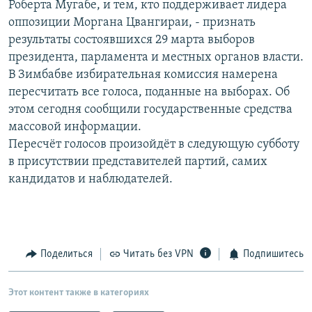
Роберта Мугабе, и тем, кто поддерживает лидера
РАСПИСАНИЕ ВЕЩАНИЯ
оппозиции Моргана Цвангираи, - признать
ПОДПИШИТЕСЬ НА РАССЫЛКУ
результаты состоявшихся 29 марта выборов
президента, парламента и местных органов власти.
В Зимбабве избирательная комиссия намерена
СОЦИАЛЬНЫЕ СЕТИ
пересчитать все голоса, поданные на выборах. Об
этом сегодня сообщили государственные средства
массовой информации.
Пересчёт голосов произойдёт в следующую субботу
в присутствии представителей партий, самих
Все сайты РСЕ/РС
кандидатов и наблюдателей.
Поделиться
Читать без VPN
Подпишитесь
Этот контент также в категориях