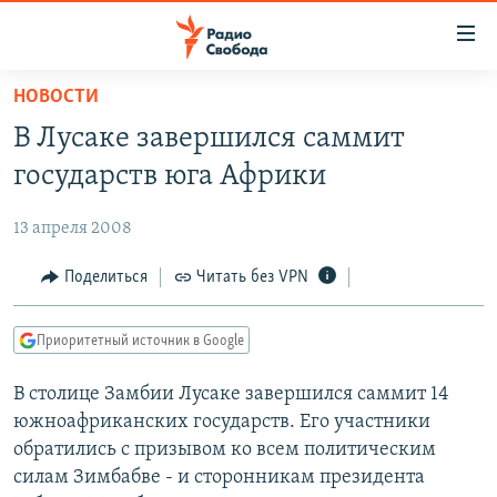
Ссылки
для
упрощенного
НОВОСТИ
ПРОГРАММЫ
доступа
В Лусаке завершился саммит
ПОДКАСТЫ
Вернуться
государств юга Африки
к
АВТОРСКИЕ ПРОЕКТЫ
основному
13 апреля 2008
ЦИТАТЫ СВОБОДЫ
содержанию
Вернутся
МНЕНИЯ
Поделиться
Читать без VPN
к
КУЛЬТУРА
главной
Приоритетный источник в Google
навигации
IDEL.РЕАЛИИ
Вернутся
В столице Замбии Лусаке завершился саммит 14
КАВКАЗ.РЕАЛИИ
к
южноафриканских государств. Его участники
СЕВЕР.РЕАЛИИ
поиску
обратились с призывом ко всем политическим
силам Зимбабве - и сторонникам президента
СИБИРЬ.РЕАЛИИ