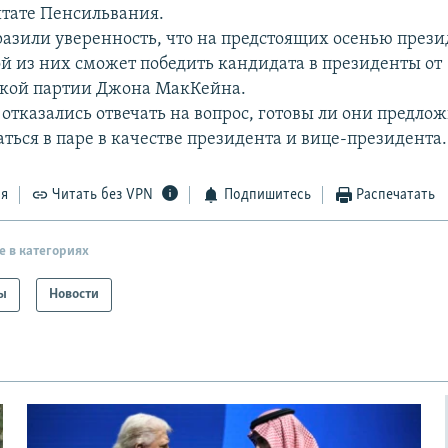
тате Пенсильвания.
азили уверенность, что на предстоящих осенью през
й из них сможет победить кандидата в президенты от
ской партии Джона МакКейна.
отказались отвечать на вопрос, готовы ли они предлож
ться в паре в качестве президента и вице-президента.
ся
Читать без VPN
Подпишитесь
Распечатать
е в категориях
ы
Новости