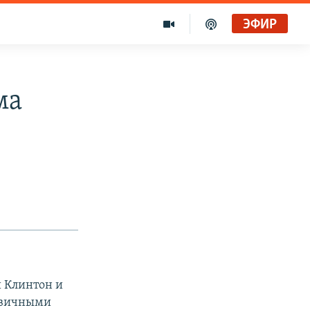
ЭФИР
ма
 Клинтон и
ервичными