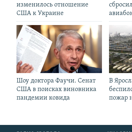
изменилось отношение
сброси
США к Украине
авиабо
Шоу доктора Фаучи. Сенат
В Яросл
США в поисках виновника
беспил
пандемии ковида
пожар 