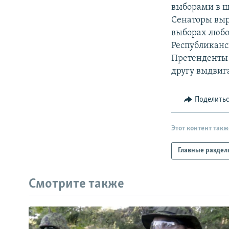
РАСПИСАНИЕ ВЕЩАНИЯ
выборами в ш
ПОДПИШИТЕСЬ НА РАССЫЛКУ
Сенаторы выр
выборах любо
Республикан
Претенденты 
другу выдвига
Поделить
Этот контент такж
Главные раздел
Смотрите также