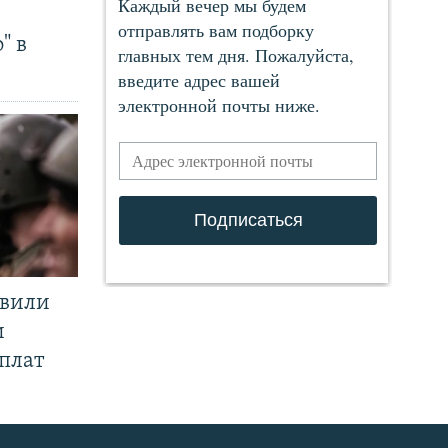
" в
явили
и
плат