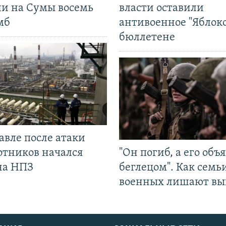
ли на Сумы восемь
власти оставили
мб
антивоенное "Яблоко
бюллетене
авле после атаки
отников начался
"Он погиб, а его объ
на НПЗ
беглецом". Как семь
военных лишают вы