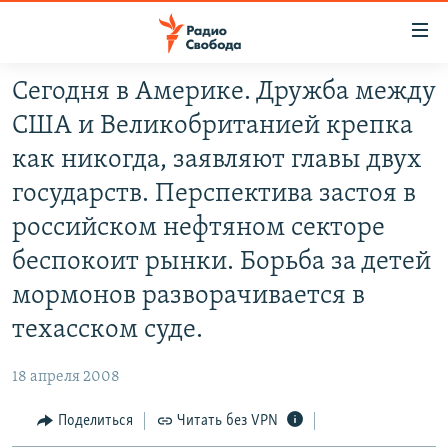
Ссылки
для
упрощенного
Сегодня в Америке. Дружба между
ПРОГРАММЫ
доступа
США и Великобританией крепка
ПОДКАСТЫ
Вернуться
как никогда, заявляют главы двух
к
АВТОРСКИЕ ПРОЕКТЫ
государств. Перспектива застоя в
основному
ЦИТАТЫ СВОБОДЫ
содержанию
российском нефтяном секторе
Вернутся
МНЕНИЯ
беспокоит рынки. Борьба за детей
к
КУЛЬТУРА
мормонов разворачивается в
главной
навигации
IDEL.РЕАЛИИ
техасском суде.
Вернутся
КАВКАЗ.РЕАЛИИ
к
18 апреля 2008
СЕВЕР.РЕАЛИИ
поиску
Поделиться
Читать без VPN
СИБИРЬ.РЕАЛИИ