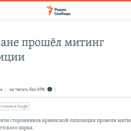
ване прошёл митинг
иции
ся
Читать без VPN
сточник в Google
сячи сторонников армянской оппозиции провели мити
етского парка.