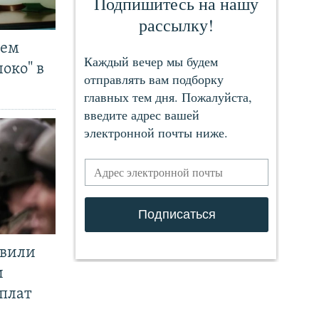
чем
око" в
явили
и
плат