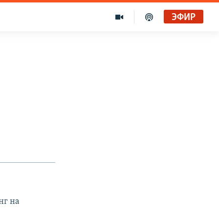
ЭФИР
нг на