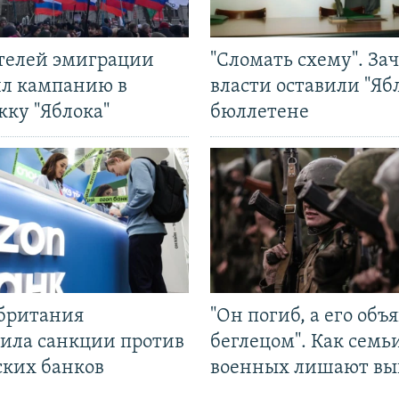
ятелей эмиграции
"Сломать схему". За
ил кампанию в
власти оставили "Ябл
жку "Яблока"
бюллетене
британия
"Он погиб, а его объ
ила санкции против
беглецом". Как семь
ских банков
военных лишают вы