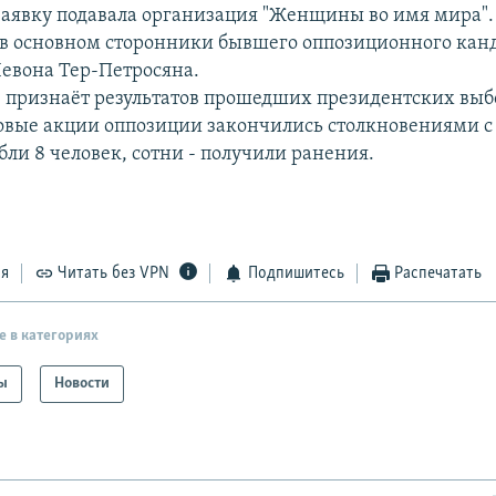
аявку подавала организация "Женщины во имя мира".
в основном сторонники бывшего оппозиционного канд
евона Тер-Петросяна.
 признаёт результатов прошедших президентских выбо
овые акции оппозиции закончились столкновениями с 
ли 8 человек, сотни - получили ранения.
ся
Читать без VPN
Подпишитесь
Распечатать
е в категориях
ы
Новости