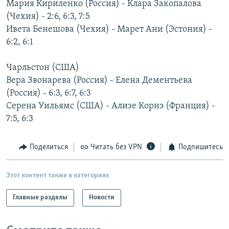
Мария Кириленко (Россия) - Клара Закопалова
РАСПИСАНИЕ ВЕЩАНИЯ
(Чехия) - 2:6, 6:3, 7:5
ПОДПИШИТЕСЬ НА РАССЫЛКУ
Ивета Бенешова (Чехия) - Марет Ани (Эстония) -
6:2, 6:1
СОЦИАЛЬНЫЕ СЕТИ
Чарльстон (США)
Вера Звонарева (Россия) - Елена Дементьева
(Россия) - 6:3, 6:7, 6:3
Серена Уильямс (США) - Ализе Корнэ (Франция) -
7:5, 6:3
Все сайты РСЕ/РС
Поделиться
Читать без VPN
Подпишитесь
Этот контент также в категориях
Главные разделы
Новости