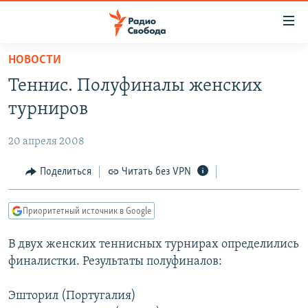
Ссылки
для
упрощенного
НОВОСТИ
ПРОГРАММЫ
доступа
Теннис. Полуфиналы женских
ПОДКАСТЫ
Вернуться
турниров
к
АВТОРСКИЕ ПРОЕКТЫ
основному
20 апреля 2008
ЦИТАТЫ СВОБОДЫ
содержанию
Вернутся
МНЕНИЯ
Поделиться
Читать без VPN
к
КУЛЬТУРА
главной
Приоритетный источник в Google
навигации
IDEL.РЕАЛИИ
Вернутся
В двух женских теннисных турнирах определились
КАВКАЗ.РЕАЛИИ
к
финалистки. Результаты полуфиналов:
СЕВЕР.РЕАЛИИ
поиску
Эшторил (Португалия)
СИБИРЬ.РЕАЛИИ