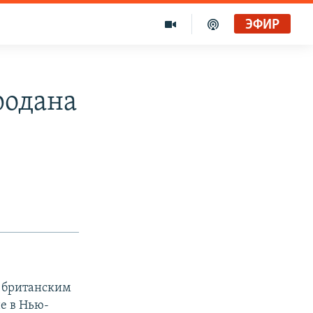
ЭФИР
родана
 британским
е в Нью-