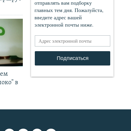
чем
око" в