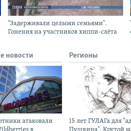
"Задерживали целыми семьями".
Гонения на участников хиппи-слёта
е новости
Регионы
отники атаковали
15 лет ГУЛАГа для "а
ildberries в
Пушкина". Крутой 