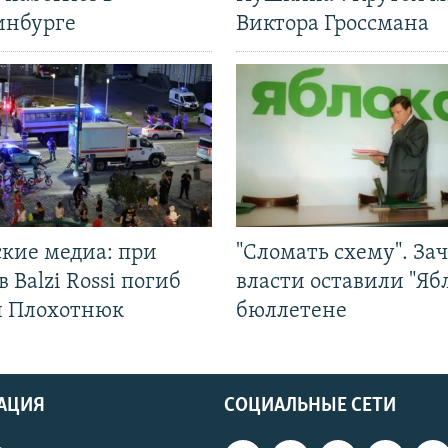
инбурге
Виктора Гроссмана
ские медиа: при
"Сломать схему". За
в Balzi Rossi погиб
власти оставили "Ябл
л Плохотнюк
бюллетене
АЦИЯ
СОЦИАЛЬНЫЕ СЕТИ