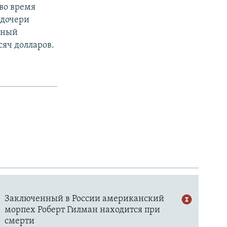
 во время
 дочери
нный
сяч долларов.