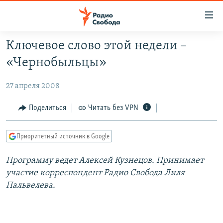
Ссылки
для
упрощенного
Ключевое слово этой недели –
ПРОГРАММЫ
доступа
«Чернобыльцы»
ПОДКАСТЫ
Вернуться
к
27 апреля 2008
АВТОРСКИЕ ПРОЕКТЫ
основному
ЦИТАТЫ СВОБОДЫ
Поделиться
Читать без VPN
содержанию
Вернутся
МНЕНИЯ
к
Приоритетный источник в Google
КУЛЬТУРА
главной
Программу ведет Алексей Кузнецов. Принимает
навигации
IDEL.РЕАЛИИ
участие корреспондент Радио Свобода Лиля
Вернутся
КАВКАЗ.РЕАЛИИ
Пальвелева.
к
СЕВЕР.РЕАЛИИ
поиску
СИБИРЬ.РЕАЛИИ