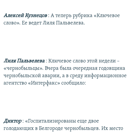
РАСПИСАНИЕ ВЕЩАНИЯ
Алексей Кузнецов
: А теперь рубрика «Ключевое
ПОДПИШИТЕСЬ НА РАССЫЛКУ
слово». Ее ведет Лиля Пальвелева.
СОЦИАЛЬНЫЕ СЕТИ
Лиля Пальвелева
: Ключевое слово этой недели –
«чернобыльцы». Вчера была очередная годовщина
Все сайты РСЕ/РС
чернобыльской аварии, а в среду информационное
агентство «Интерфакс» сообщило:
Диктор
: «Госпитализированы еще двое
голодающих в Белгороде чернобыльцев. Их место