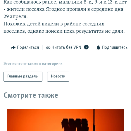
Как сообщалось ранее, мальчики 8-и, 9-и и 13-и лет
РАСПИСАНИЕ ВЕЩАНИЯ
- жители поселка Ягодное пропали в середине дня
ПОДПИШИТЕСЬ НА РАССЫЛКУ
29 апреля.
Похожих детей видели в районе соседних
поселков, однако поиски пока результатов не дали.
СОЦИАЛЬНЫЕ СЕТИ
Поделиться
Читать без VPN
Подпишитесь
Этот контент также в категориях
Все сайты РСЕ/РС
Главные разделы
Новости
Смотрите также