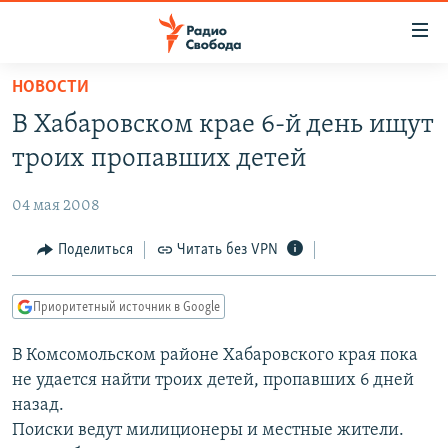
Ссылки
для
упрощенного
НОВОСТИ
ПРОГРАММЫ
доступа
В Хабаровском крае 6-й день ищут
ПОДКАСТЫ
Вернуться
троих пропавших детей
к
АВТОРСКИЕ ПРОЕКТЫ
основному
04 мая 2008
ЦИТАТЫ СВОБОДЫ
содержанию
Вернутся
МНЕНИЯ
Поделиться
Читать без VPN
к
КУЛЬТУРА
главной
Приоритетный источник в Google
навигации
IDEL.РЕАЛИИ
Вернутся
В Комсомольском районе Хабаровского края пока
КАВКАЗ.РЕАЛИИ
к
не удается найти троих детей, пропавших 6 дней
СЕВЕР.РЕАЛИИ
поиску
назад.
Поиски ведут милиционеры и местные жители.
СИБИРЬ.РЕАЛИИ