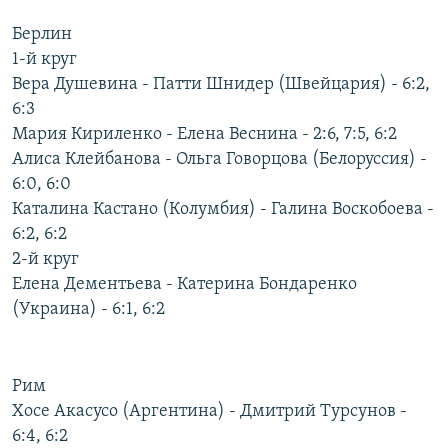
РАСПИСАНИЕ ВЕЩАНИЯ
Берлин
ПОДПИШИТЕСЬ НА РАССЫЛКУ
1-й круг
Вера Душевина - Патти Шнидер (Швейцария) - 6:2,
6:3
СОЦИАЛЬНЫЕ СЕТИ
Мария Кириленко - Елена Веснина - 2:6, 7:5, 6:2
Алиса Клейбанова - Ольга Говорцова (Белоруссия) -
6:0, 6:0
Каталина Кастано (Колумбия) - Галина Воскобоева -
6:2, 6:2
Все сайты РСЕ/РС
2-й круг
Елена Дементьева - Катерина Бондаренко
(Украина) - 6:1, 6:2
Рим
Хосе Акасусо (Аргентина) - Дмитрий Турсунов -
6:4, 6:2