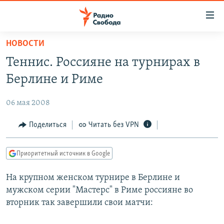
Ссылки
для
упрощенного
НОВОСТИ
ПРОГРАММЫ
доступа
Теннис. Россияне на турнирах в
ПОДКАСТЫ
Вернуться
Берлине и Риме
к
АВТОРСКИЕ ПРОЕКТЫ
основному
06 мая 2008
ЦИТАТЫ СВОБОДЫ
содержанию
Вернутся
МНЕНИЯ
Поделиться
Читать без VPN
к
КУЛЬТУРА
главной
Приоритетный источник в Google
навигации
IDEL.РЕАЛИИ
Вернутся
На крупном женском турнире в Берлине и
КАВКАЗ.РЕАЛИИ
к
мужском серии "Мастерс" в Риме россияне во
СЕВЕР.РЕАЛИИ
поиску
вторник так завершили свои матчи:
СИБИРЬ.РЕАЛИИ