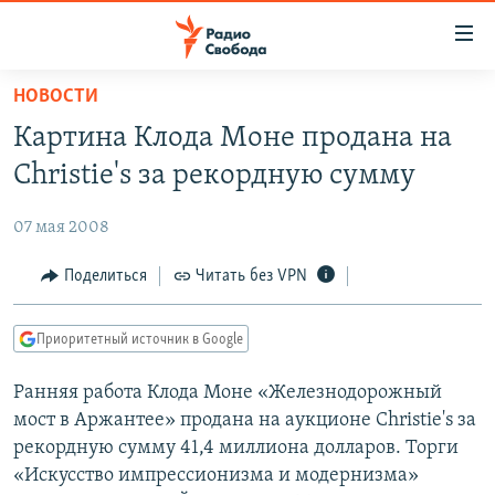
Ссылки
для
упрощенного
НОВОСТИ
ПРОГРАММЫ
доступа
Картина Клода Моне продана на
ПОДКАСТЫ
Вернуться
Christie's за рекордную сумму
к
АВТОРСКИЕ ПРОЕКТЫ
основному
07 мая 2008
ЦИТАТЫ СВОБОДЫ
содержанию
Вернутся
МНЕНИЯ
Поделиться
Читать без VPN
к
КУЛЬТУРА
главной
Приоритетный источник в Google
навигации
IDEL.РЕАЛИИ
Вернутся
Ранняя работа Клода Моне «Железнодорожный
КАВКАЗ.РЕАЛИИ
к
мост в Аржантее» продана на аукционе Christie's за
СЕВЕР.РЕАЛИИ
поиску
рекордную сумму 41,4 миллиона долларов. Торги
«Искусство импрессионизма и модернизма»
СИБИРЬ.РЕАЛИИ