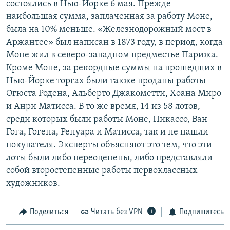
состоялись в Нью-Йорке 6 мая. Прежде
РАСПИСАНИЕ ВЕЩАНИЯ
наибольшая сумма, заплаченная за работу Моне,
ПОДПИШИТЕСЬ НА РАССЫЛКУ
была на 10% меньше. «Железнодорожный мост в
Аржантее» был написан в 1873 году, в период, когда
Моне жил в северо-западном предместье Парижа.
СОЦИАЛЬНЫЕ СЕТИ
Кроме Моне, за рекордные суммы на прошедших в
Нью-Йорке торгах были также проданы работы
Огюста Родена, Альберто Джакометти, Хоана Миро
и Анри Матисса. В то же время, 14 из 58 лотов,
среди которых были работы Моне, Пикассо, Ван
Все сайты РСЕ/РС
Гога, Гогена, Ренуара и Матисса, так и не нашли
покупателя. Эксперты объясняют это тем, что эти
лоты были либо переоценены, либо представляли
собой второстепенные работы первоклассных
художников.
Поделиться
Читать без VPN
Подпишитесь