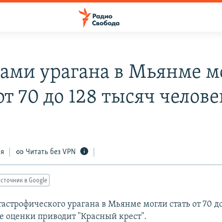
ами урагана в Мьянме м
от 70 до 128 тысяч челове
ся
Читать без VPN
сточник в Google
астрофического урагана в Мьянме могли стать от 70 до
ие оценки приводит "Красный крест".