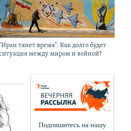
"Иран тянет время". Как долго будет
ситуация между миром и войной?