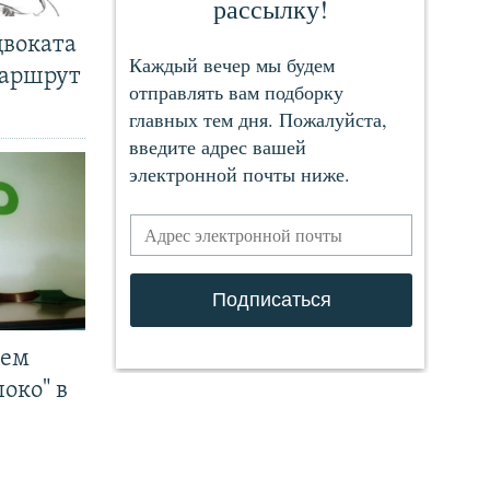
двоката
маршрут
чем
око" в