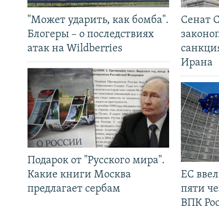
"Может ударить, как бомба".
Сенат 
Блогеры – о последствиях
законо
атак на Wildberries
санкци
Ирана
Подарок от "Русского мира".
Какие книги Москва
ЕС вве
предлагает сербам
пяти че
ВПК Ро