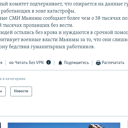
й комитет подчеркивает, что опирается на данные 
 работающих в зоне катастрофы.
ные СМИ Мьянмы сообщают более чем о 38 тысячах п
8 тысячах пропавших без вести.
людей остались без крова и нуждаются в срочной пом
ритикует военные власти Мьянмы за то, что они слиш
зону бедствия гуманитарных работников.
ся
Читать без VPN
Подпишитесь
Распечатать
е в категориях
ы
Новости