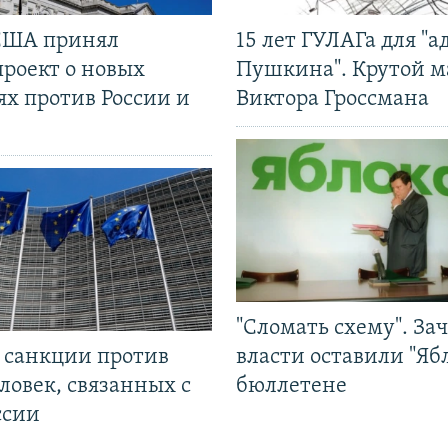
США принял
15 лет ГУЛАГа для "а
проект о новых
Пушкина". Крутой 
ях против России и
Виктора Гроссмана
"Сломать схему". За
л санкции против
власти оставили "Ябл
ловек, связанных с
бюллетене
ссии