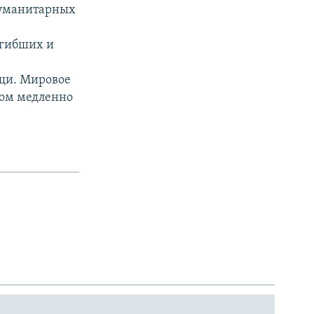
гуманитарных
огибших и
ощи. Мировое
ком медленно