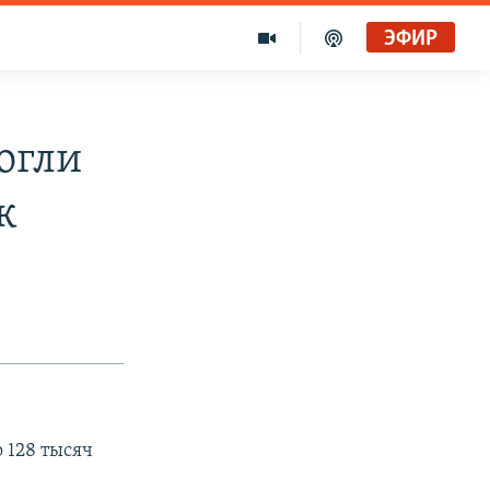
ЭФИР
огли
к
 128 тысяч