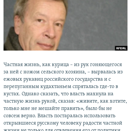
РАСПИСАНИЕ ВЕЩАНИЯ
ПОДПИШИТЕСЬ НА РАССЫЛКУ
СОЦИАЛЬНЫЕ СЕТИ
Частная жизнь, как курица – из рук гоняющегося
Все сайты РСЕ/РС
за ней с ножом сельского хозяина, – вырвалась из
ежовых рукавиц российского государства и с
перепуганным кудахтаньем спряталась где-то в
кустах. Однако сказать, что власть махнула на
частную жизнь рукой, сказав: «живите, как хотите,
только мне не мешайте править», было бы не
совсем верно. Власть постаралась использовать
открывшиеся русскому человеку радости частной
жизни не только для отвлечения его от политики,