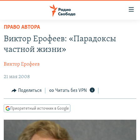
Ссылки
для
упрощенного
ПРАВО АВТОРА
ПРОГРАММЫ
доступа
Виктор Ерофеев: «Парадоксы
ПОДКАСТЫ
Вернуться
частной жизни»
к
АВТОРСКИЕ ПРОЕКТЫ
основному
Виктор Ерофеев
ЦИТАТЫ СВОБОДЫ
содержанию
Вернутся
21 мая 2008
МНЕНИЯ
к
КУЛЬТУРА
Поделиться
Читать без VPN
главной
навигации
IDEL.РЕАЛИИ
Вернутся
Приоритетный источник в Google
КАВКАЗ.РЕАЛИИ
к
СЕВЕР.РЕАЛИИ
поиску
СИБИРЬ.РЕАЛИИ