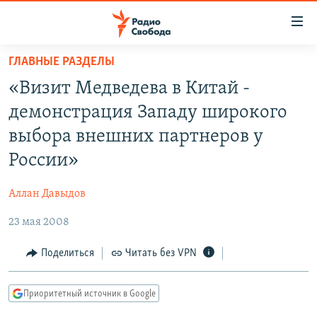
Ссылки
для
упрощенного
ГЛАВНЫЕ РАЗДЕЛЫ
ПРОГРАММЫ
доступа
«Визит Медведева в Китай -
ПОДКАСТЫ
Вернуться
демонстрация Западу широкого
к
АВТОРСКИЕ ПРОЕКТЫ
выбора внешних партнеров у
основному
ЦИТАТЫ СВОБОДЫ
содержанию
России»
Вернутся
МНЕНИЯ
к
Аллан Давыдов
КУЛЬТУРА
главной
23 мая 2008
навигации
IDEL.РЕАЛИИ
Вернутся
КАВКАЗ.РЕАЛИИ
Поделиться
Читать без VPN
к
СЕВЕР.РЕАЛИИ
поиску
Приоритетный источник в Google
СИБИРЬ.РЕАЛИИ