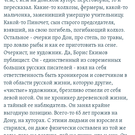
чем, с кем на донском хуторе переговорил, то и
пересказал. Какие-то колхозы, фермеры, какой-то
мальчонка, заменивший умершую учительницу.
Какой-то Пиночет, сын старого председателя,
взявший, на свою погибель, погибающий колхоз.
Остальное - очерки про Дон, про степь, по травы,
про ловлю рыбы и как ее приготовить на сене.
Очеркист, не художник. Да, Борис Екимов
публицист. Он - единственный из современных
больших русских писателей - взял на себя
ответственность быть хроникером и советчиком в
той области русской жизни, которую другие,
«чистые» художники, брезгливо отмели от себя
левой ногой. Он не хроникер деревенской жизни,
а тайный ее наблюдатель. Он занял крайне
выгодную позицию. Всего-то 65 лет прожив на
Дону, на хуторах. С этими людьми он взрослел и
старился, он даже физически составлен из той же