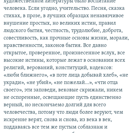
художественной литературы было воспитание
человека. Если угодно, учительство. Песня, сказка
стихах, в прозе, в лучших образцах ненавязчивое
внушение простых, но великих истин, правил
людского бытия, честность, трудолюбие, доброта,
совестливость, как прочные основы жизни, морали,
нравственности, законов бытия. Все давно
открытое, проверенное, произнесенное вслух, все
высокие истины, которые лежат в основании всех
религий, верований, конституций, кодексов:
«люби ближнего», «в поте лица добывай хлеб», «не
укради», «не убий», «не пожелай…», «чти отца
своего», эти заповеди, вековые скрижали, никем
не оспоренные, освещающие пусть единственно
верный, но нескончаемо долгий для всего
человечества, потому что люди более веруют, чем
искренне верят, снова и снова, из века в век,
поддаваясь все тем же пустым соблазнам и