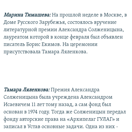
РАСПИСАНИЕ ВЕЩАНИЯ
Марина Тимашева:
На прошлой неделе в Москве, в
ПОДПИШИТЕСЬ НА РАССЫЛКУ
Доме Русского Зарубежья, состоялось вручение
литературной премии Александра Солженицына,
СОЦИАЛЬНЫЕ СЕТИ
лауреатом которой в конце февраля был объявлен
писатель Борис Екимов. На церемонии
присутствовала Тамара Ляленкова.
Все сайты РСЕ/РС
Тамара Ляленкова:
Премия Александра
Солженицына была учреждена Александром
Исаевичем 11 лет тому назад, а сам фонд был
основан в 1974 году. Тогда же Солженицын передал
фонду авторские права на «Архипелаг ГУЛАГ» и
записал в Устав основные задачи. Одна из них -