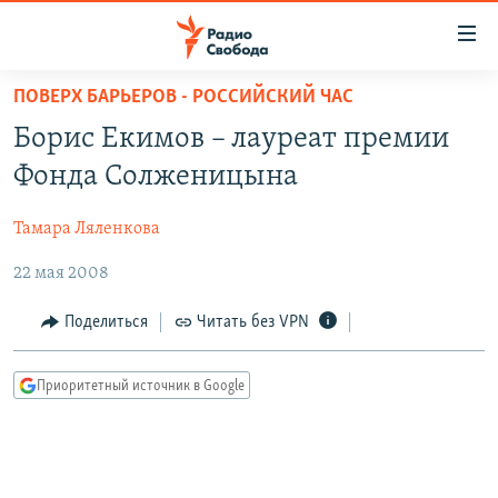
Ссылки
для
упрощенного
ПОВЕРХ БАРЬЕРОВ - РОССИЙСКИЙ ЧАС
ПРОГРАММЫ
доступа
Борис Екимов – лауреат премии
ПОДКАСТЫ
Вернуться
Фонда Солженицына
к
АВТОРСКИЕ ПРОЕКТЫ
основному
Тамара Ляленкова
ЦИТАТЫ СВОБОДЫ
содержанию
Вернутся
22 мая 2008
МНЕНИЯ
к
КУЛЬТУРА
Поделиться
Читать без VPN
главной
навигации
IDEL.РЕАЛИИ
Вернутся
Приоритетный источник в Google
КАВКАЗ.РЕАЛИИ
к
СЕВЕР.РЕАЛИИ
поиску
СИБИРЬ.РЕАЛИИ