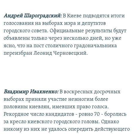
РАСПИСАНИЕ ВЕЩАНИЯ
Андрей Шароградский:
В Киеве подводятся итоги
ПОДПИШИТЕСЬ НА РАССЫЛКУ
голосования на выборах мэра и депутатов
городского совета. Официальные результаты будут
СОЦИАЛЬНЫЕ СЕТИ
объявлены только через несколько дней, но уже
ясно, что на пост столичного градоначальника
переизбран Леонид Черновецкий.
Все сайты РСЕ/РС
Владимир Ивахненко:
В воскресных досрочных
выборах приняли участие немногим более
половины киевлян, имевших право голоса.
Рекордное число кандидатов - ровно 70 - боролись
за кресло киевского городского головы. Однако
никому из них не удалось опередить действующего