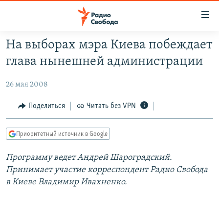
Ссылки
для
упрощенного
На выборах мэра Киева побеждает
ПРОГРАММЫ
доступа
глава нынешней администрации
ПОДКАСТЫ
Вернуться
к
26 мая 2008
АВТОРСКИЕ ПРОЕКТЫ
основному
ЦИТАТЫ СВОБОДЫ
Поделиться
Читать без VPN
содержанию
Вернутся
МНЕНИЯ
к
Приоритетный источник в Google
КУЛЬТУРА
главной
Программу ведет Андрей Шароградский.
навигации
IDEL.РЕАЛИИ
Принимает участие корреспондент Радио Свобода
Вернутся
КАВКАЗ.РЕАЛИИ
в Киеве Владимир Ивахненко.
к
СЕВЕР.РЕАЛИИ
поиску
СИБИРЬ.РЕАЛИИ