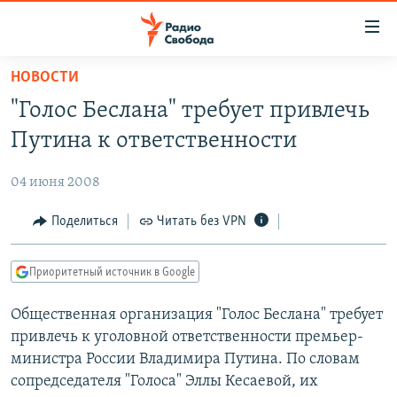
Ссылки
для
упрощенного
НОВОСТИ
ПРОГРАММЫ
доступа
"Голос Беслана" требует привлечь
ПОДКАСТЫ
Вернуться
Путина к ответственности
к
АВТОРСКИЕ ПРОЕКТЫ
основному
04 июня 2008
ЦИТАТЫ СВОБОДЫ
содержанию
Вернутся
МНЕНИЯ
Поделиться
Читать без VPN
к
КУЛЬТУРА
главной
Приоритетный источник в Google
навигации
IDEL.РЕАЛИИ
Вернутся
Общественная организация "Голос Беслана" требует
КАВКАЗ.РЕАЛИИ
к
привлечь к уголовной ответственности премьер-
СЕВЕР.РЕАЛИИ
поиску
министра России Владимира Путина. По словам
сопредседателя "Голоса" Эллы Кеcаевой, их
СИБИРЬ.РЕАЛИИ