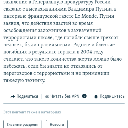
заявление в Генеральную прокуратуру России
РАСПИСАНИЕ ВЕЩАНИЯ
связано с высказываниями Владимира Путина в
ПОДПИШИТЕСЬ НА РАССЫЛКУ
интервью французской газете Le Monde. Путин
заявил, что действия властей во время
освобождения заложников в захваченной
СОЦИАЛЬНЫЕ СЕТИ
террористами школе, где погибли свыше трехсот
человек, были правильными. Родные и близкие
погибших в результате теракта в 2004 году
считают, что такого количества жертв можно было
избежать, если бы власти не отказались от
Все сайты РСЕ/РС
переговоров с террористами и не применили
тяжелую технику.
Поделиться
Читать без VPN
Подпишитесь
Этот контент также в категориях
Главные разделы
Новости