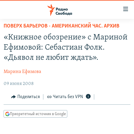
Ссылки
для
упрощенного
ПОВЕРХ БАРЬЕРОВ - АМЕРИКАНСКИЙ ЧАС. АРХИВ
ПРОГРАММЫ
доступа
«Книжное обозрение» с Мариной
ПОДКАСТЫ
Вернуться
Ефимовой: Себастиан Фолк.
к
АВТОРСКИЕ ПРОЕКТЫ
«Дьявол не любит ждать».
основному
ЦИТАТЫ СВОБОДЫ
содержанию
Марина Ефимова
Вернутся
МНЕНИЯ
к
09 июня 2008
КУЛЬТУРА
главной
навигации
IDEL.РЕАЛИИ
Поделиться
Читать без VPN
Вернутся
КАВКАЗ.РЕАЛИИ
к
Приоритетный источник в Google
СЕВЕР.РЕАЛИИ
поиску
СИБИРЬ.РЕАЛИИ