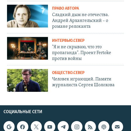
ПРАВО АВТОРА
Сладкий дым не отечества.
Андрей Архангельский – о
романе релоканта
ИНТЕРВЬЮ.СЕВЕР
"Я и не скрываю, что это
пропаганда". Проект Fertoke
против войны
ОБЩЕСТВО.СЕВЕР
Человек играющий. Памяти
журналиста Сергея Шолохова
СОЦИАЛЬНЫЕ СЕТИ