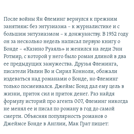
После войны Ян Флеминг вернулся к прежним
занятиям
:
без энтузиазма – к журналистике и с
большим энтузиазмом – к донжуанству. В 1952 году
он за несколько недель написал первую книгу о
Бонде – «Казино Руаяль» и женился на леди Энн
Ротмир, с которой у него было роман длиной в два
ее предыдущих замужества. Друзья Флеминга,
писатели Ивлин Во и Сирил Конноли, обожали
издеваться над романами о Бонде, но Флеминг
только посмеивался. Джеймс Бонд дал ему цель в
жизни, приток сил и приток денег. Раз найдя
формулу историй про агента 007, Флеминг никогда
не менял ее и писал по роману в год до самой
смерти. Объясняя популярность романов о
Джеймсе Бонде в Англии, Мак Грат пишет: