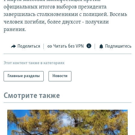
РАСПИСАНИЕ ВЕЩАНИЯ
официальных итогов выборов президента
завершилась столкновениями с полицией. Восемь
ПОДПИШИТЕСЬ НА РАССЫЛКУ
человек погибли, более двухсот - получили
ранения.
СОЦИАЛЬНЫЕ СЕТИ
Поделиться
Читать без VPN
Подпишитесь
Этот контент также в категориях
Все сайты РСЕ/РС
Главные разделы
Новости
Смотрите также