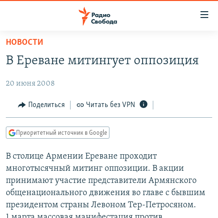
Ссылки
для
упрощенного
НОВОСТИ
ПРОГРАММЫ
доступа
В Ереване митингует оппозиция
ПОДКАСТЫ
Вернуться
к
20 июня 2008
АВТОРСКИЕ ПРОЕКТЫ
основному
ЦИТАТЫ СВОБОДЫ
Поделиться
Читать без VPN
содержанию
Вернутся
МНЕНИЯ
к
Приоритетный источник в Google
КУЛЬТУРА
главной
В столице Армении Ереване проходит
навигации
IDEL.РЕАЛИИ
многотысячный митинг оппозиции. В акции
Вернутся
КАВКАЗ.РЕАЛИИ
принимают участие представители Армянского
к
СЕВЕР.РЕАЛИИ
общенационального движения во главе с бывшим
поиску
президентом страны Левоном Тер-Петросяном.
СИБИРЬ.РЕАЛИИ
1 марта массовая манифестация против