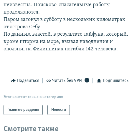
неизвестна. Поисково-спасательные работы
РАСПИСАНИЕ ВЕЩАНИЯ
продолжаются.
ПОДПИШИТЕСЬ НА РАССЫЛКУ
Паром затонул в субботу в нескольких километрах
от острова Себу.
СОЦИАЛЬНЫЕ СЕТИ
По данным властей, в результате тайфуна, который,
кроме шторма на море, вызвал наводнения и
оползни, на Филиппинах погибли 142 человека.
Все сайты РСЕ/РС
Поделиться
Читать без VPN
Подпишитесь
Этот контент также в категориях
Главные разделы
Новости
Смотрите также