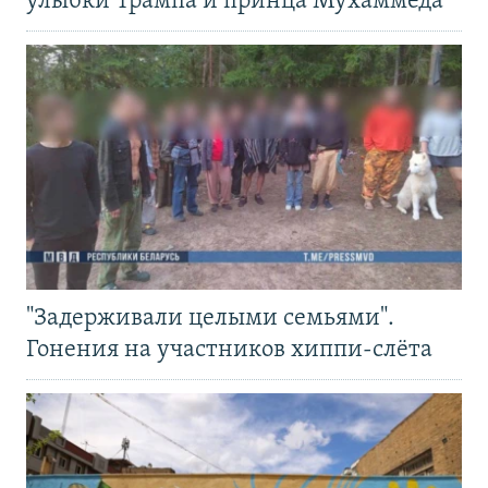
улыбки Трампа и принца Мухаммеда
"Задерживали целыми семьями".
Гонения на участников хиппи-слёта