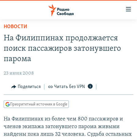
Ссылки
для
упрощенного
НОВОСТИ
ПРОГРАММЫ
доступа
На Филиппинах продолжается
ПОДКАСТЫ
Вернуться
поиск пассажиров затонувшего
к
АВТОРСКИЕ ПРОЕКТЫ
парома
основному
ЦИТАТЫ СВОБОДЫ
содержанию
23 июня 2008
Вернутся
МНЕНИЯ
к
Поделиться
Читать без VPN
КУЛЬТУРА
главной
навигации
IDEL.РЕАЛИИ
Приоритетный источник в Google
Вернутся
КАВКАЗ.РЕАЛИИ
к
На Филиппинах из более чем 800 пассажиров и
СЕВЕР.РЕАЛИИ
поиску
членов экипажа затонувшего парома живыми
СИБИРЬ.РЕАЛИИ
найдены пока лишь 32 человека. Судьба остальных